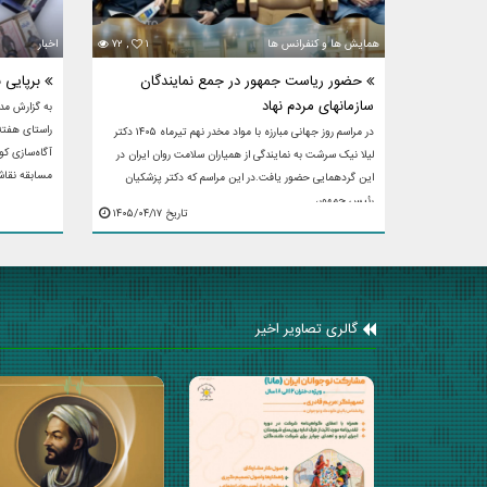
همایش ها و کنفرانس ها
۱
۷۲ ,
اخبار
حضور ریاست جمهور در جمع نمایندگان
برپایی ن
سازمانهای مردم نهاد
به گزارش مدی
راستای هفته 
در مراسم روز جهانی مبارزه با مواد مخدر نهم تیرماه ۱۴۰۵ دکتر
آگاه‌سازی کو
لیلا نیک سرشت به نمایندگی از همیاران سلامت روان ایران در
مسابقه نقاشی
این گردهمایی حضور یافت.در این‌ مراسم که دکتر پزشکیان
رئیس جمهور، ...
تاریخ ۱۴۰۵/۰۴/۱۷
گالری تصاویر اخیر