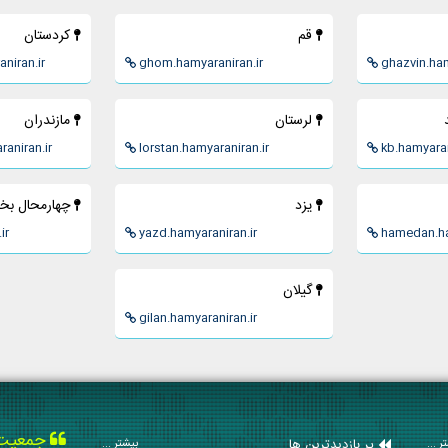
قم
كردستان
niran.ir
ghom.hamyaraniran.ir
ghazvin.ham
لرستان
مازندران
aniran.ir
lorstan.hamyaraniran.ir
kb.hamyaran
يزد
چهارمحال بخت
ir
yazd.hamyaraniran.ir
hamedan.ha
گيلان
gilan.hamyaraniran.ir
جمعیت ه
پر بازدیدترین ها
ر ...
بیشتر ...