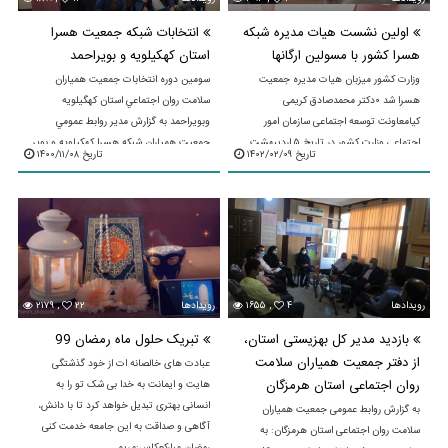
اولین نشست هیات مدیره شبکه
انتخابات شبكه جمعيت هسرا
هسرا کشور با مسولین ارگانها
استان كهكيلويه و بويراحمد
وزارت کشور میزبان هیات مدیره جمعیت
سومین دوره انتخابات جمعيت همياران
هسرا شد ۰دکتر محمدصادق کریمی
سلامت روان اجتماعي استان کهگیلویه
کیامعاونت توسعه اجتماعی سازمان امور
وبویراحمد به گزارش مدير روابط عمومي
اجتماعی وزارت کشور در تاریخ ۵ اردیبهشت
جمعيت همياران شبكه هسرا كهكيلويه و بوير
تاریخ ۱۴۰۲/۰۲/۰۹
تاریخ ۱۴۰۰/۱۱/۰۸
ماه طی نشست ۲ ساعته با هیات ...
احمد در تاريخ 7 بهمن ...
رویدادها
۴
۱۶۵۵ ,
رویدادها
۲۲
۲۱۷۹ ,
بازدید مدیر کل بهزیستی استان،
تبریک حلول ماه رمضان 99
از دفتر جمعیت همیاران سلامت
عبادت های خالصانه ات از خود گذشتگی
روان اجتماعی استان هرمزگان
هایت و ایمانت به خدا بی شک تو را به
انسانی بهتری تبدیل خواهد کرد تا با دانش،
به گزارش روابط عمومی جمعیت همیاران
آگاهی و صداقت به این جامعه خدمت کنی
سلامت روان اجتماعی استان هرمزگان: به