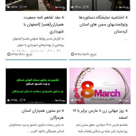
رویدادها
۴
۲۴۰۸ ,
رویدادها
۲۹
۲۵۷۷ ,
اختتامیه نمایشگاه دستاوردها
عقد تفاهم نامه جمعيت
وتوانمندیهای سمن های استان
همياران(هسرا )اصفهان با
کردستان
شهرداري
...
به گزارش مدير روابط عمومي هسرا اصفهان
رونمايي از پوسترهاي شهرداري با عنوان
پيشگيري از آسيبهاي اجتماعي وعقد قرار داد
تاریخ ۱۳۹۸/۰۵/۳۱
تاریخ ۱۳۹۸/۰۴/۱۰
في مابين جمعيت همياران سلامت روان
اجتماعي استان اصفهان ...
رویدادها
۱۰
۲۷۹۵ ,
رویدادها
۳
۲۲۷۵ ,
روز جهانی زن ۸ مارس برابر با ۱۷
دو ستون همیاران استان
اسفند
هرمزگان
هشتم مارس ۱۹۰۸ میلادی ،بطور سنتی بنام
به پاس زحمات بانوی دلسوز و مرد سختکوش
روز مبارزه زنان علیه بی عدالتی وفشار علیه
استان هرمزگان دانلود کلیپ ...