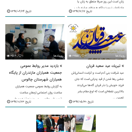
زنان است.این روز صرفا متعلق به زنان یا
مادرانمان نیست،بلکه به منظور مبارزه با بی
تاریخ ۱۳۹۷/۱۲/۱۷
تاریخ ۱۳۹۷/۰۶/۲۴
عدالتی ...
رویدادها
۷
۲۷۵۵ ,
رویدادها
۱
۲۵۱۹ ,
تبريك عيد سعيد قربان
بازدید مدیر روابط عمومی
جمعیت همیاران مازندران از پایگاه
عید شرافت بنى آدم است و کرامت انسانى‌اش
همیاران شهرستان چالوس
جشن رها شدن از قید پدرانى است که جان
فرزند خویش را نذر قربان گاه‌ها مى‌کردند
به گزارش روابط عمومی جمعیت همیاران
بالاترین نقطه‌اى است که اوج مقام بشر
سلامت روان اجتماعی ارمغان سلامت
تعیین ...
شهرستان چالوس ، در روز پنجشنبه مورخ
تاریخ ۱۳۹۷/۰۵/۳۰
تاریخ ۱۳۹۷/۰۱/۲۳
97/1/23 جناب آقای حق شناس مدیر محترم
روابط عمومی جمعیت همیاران مازندران ...