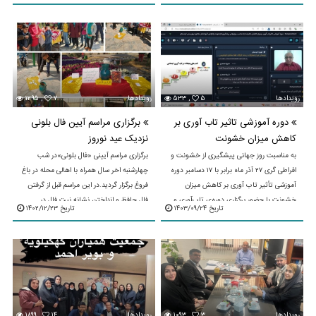
شد.سمپوزیوم تخصصی توانمندسازی بین
نسلی و به زیستن پایدار ...
رویدادها
۵
۵۳۳ ,
رویدادها
۷
۱۲۹۵ ,
دوره آموزشی تاثیر تاب آوری بر
برگزاری مراسم آیین فال بلونی
کاهش میزان خشونت
نزدیک عید نوروز
به مناسبت روز جهانی پیشگیری از خشونت و
برگزاری مراسم آیینی «فال بلونی»در شب
افراطی گری ۲۷ آذر ماه برابر با ۱۷ دسامبر دوره
چهارشنبه اخر سال همراه با اهالی محله در باغ
آموزشی تأثیر تاب آوری بر کاهش میزان
فروغ برگزار گردید.در این مراسم قبل از گرفتن
خشونت با حضور برگزاری دوره‌ی تاب‌آوری و
فال حافظ و انداختن نشانه نیت فال در
تاریخ ۱۴۰۳/۰۹/۲۴
تاریخ ۱۴۰۲/۱۲/۲۳
خشونت ...
بلونی#سفره ...
رویدادها
۳
۱۰۹۳ ,
رویدادها
۱۴
۱۸۹۹ ,