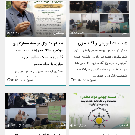
اخبار
۱
۹۶ ,
پيشگيري
۰
۶۹ ,
جلسات آموزشی و آگاه سازی
پیام مدیرکل توسعه مشارکتهای
مردمی ستاد مبارزه با مواد مخدر
به گزارش مسوول روابط عمومی استان گیلان
کشور بمناسبت سالروز جهانی
شهر لنگرود ؛ هفتم تیر ماه روز یکشنبه جلسه
آموزشی با موضوع آگاه سازی با ۴۴ باور غلط
مبارزه با مواد مخدر
درباره اعتیاد در مجتمع شورای حل اختلاف
همکاران ارجمند، مدیران و فعالان عزیز در
شهرستان لنگرود با حضور ...
سازمان‌های مردم‌نهادسلام علیکمروز جهانی
تاریخ ۱۴۰۵/۰۴/۰۸
تاریخ ۱۴۰۵/۰۴/۰۵
مبارزه با مواد مخدر، فرصتی است برای
یادآوری این واقعیت که مسئله اعتیاد، فقط
مسئولیت یک دستگاه یا ...
آموزشی
۸
۱۰۴ ,
اخبار
۲۱
۲۰۵ ,