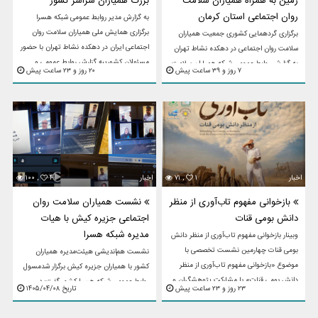
زمین به همراه همیاران سلامت
بزرگ همیاران سراسر کشور
روان اجتماعی استان کرمان
به گزارش مدیر روابط عمومی شبکه هسرا
برگزاری همایش ملی همیاران سلامت روان
برگزاری گردهمایی کشوری جمعیت همیاران
اجتماعی ایران در دهکده نشاط تهران با حضور
سلامت روان اجتماعی در دهکده نشاط تهران
مسئولان کشوریبه گزارش روابط عمومی و
به گزارش روابط عمومی شبکه همیاران سلامت
۷ روز و ۳۹ ساعت پیش
۲۰ روز و ۲۳ ساعت پیش
اطلاع رسانی جمعیت همیاران سلامت ...
روان اجتماعی (هسرا) استان کرمان، گردهمایی
ملی «جمعیت همیاران سلامت ...
اخبار
۱
۷۱ ,
اخبار
۴
۱۰۰ ,
بازخوانی مفهوم تاب‌آوری از منظر
نشست همیاران سلامت روان
دانش بومی قنات
اجتماعی جزیره کیش با هیات
مدیره شبکه هسرا
وبینار بازخوانی مفهوم تاب‌آوری از منظر دانش
بومی قنات چهارمین نشست تخصصی با
نشست هم‌اندیشی هیئت‌مدیره همیاران
موضوع «بازخوانی مفهوم تاب‌آوری از منظر
کشور با همیاران جزیره کیش برگزار شدمسول
دانش بومی قنات» با مشارکت پژوهشگران و
روابط عمومی شبکه هسرا کشور گفت؛ در
۲۳ روز و ۲۳ ساعت پیش
تاریخ ۱۴۰۵/۰۴/۰۸
علاقه‌مندان حوزه ...
تاریخ هشتم تیرماه در فضای آرام و پویا‌ی
«اسکای روم»، نشست هم‌اندیشی ...