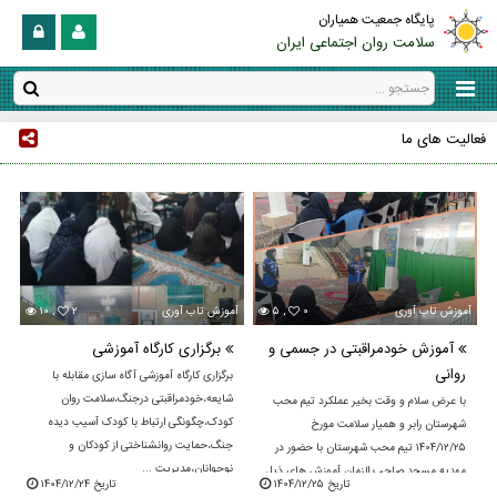
پایگاه جمعیت همیاران
سلامت روان اجتماعی ایران
فعالیت های ما
آموزش تاب آوری
۰
۵ ,
آموزش تاب آوری
۲
۱۰ ,
آموزش خودمراقبتی در جسمی و
برگزاری کارگاه آموزشی
روانی
برگزاری کارگاه آموزشی آگاه سازی مقابله با
شایعه،خودمراقبتی درجنگ،سلامت روان
با عرض سلام و وقت بخیر عملکرد تیم محب
کودک،چگونگی ارتباط با کودک آسیب دیده
شهرستان رابر و همیار سلامت مورخ
جنگ،حمایت روانشناختی از کودکان و
۱۴۰۴/۱۲/۲۵ تیم محب شهرستان با حضور در
نوجوانان،مدیریت ...
مهدیه مسجد صاحب الزمان آموزش های ذیل
تاریخ ۱۴۰۴/۱۲/۲۵
تاریخ ۱۴۰۴/۱۲/۲۴
را برای جمعی از بانوان ...