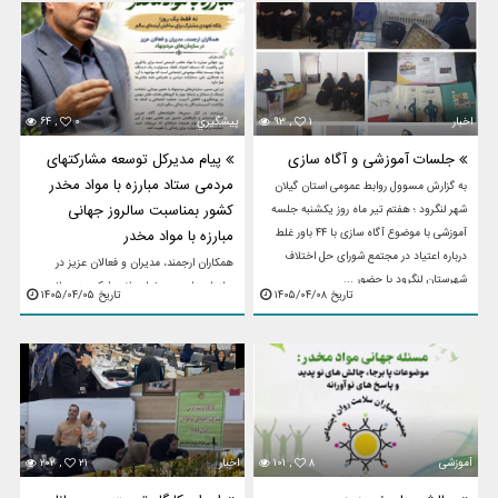
اخبار
۱
۹۳ ,
پيشگيري
۰
۶۴ ,
جلسات آموزشی و آگاه سازی
پیام مدیرکل توسعه مشارکتهای
مردمی ستاد مبارزه با مواد مخدر
به گزارش مسوول روابط عمومی استان گیلان
کشور بمناسبت سالروز جهانی
شهر لنگرود ؛ هفتم تیر ماه روز یکشنبه جلسه
آموزشی با موضوع آگاه سازی با ۴۴ باور غلط
مبارزه با مواد مخدر
درباره اعتیاد در مجتمع شورای حل اختلاف
همکاران ارجمند، مدیران و فعالان عزیز در
شهرستان لنگرود با حضور ...
سازمان‌های مردم‌نهادسلام علیکمروز جهانی
تاریخ ۱۴۰۵/۰۴/۰۸
تاریخ ۱۴۰۵/۰۴/۰۵
مبارزه با مواد مخدر، فرصتی است برای
یادآوری این واقعیت که مسئله اعتیاد، فقط
مسئولیت یک دستگاه یا ...
آموزشی
۸
۱۰۱ ,
اخبار
۲۱
۲۰۲ ,