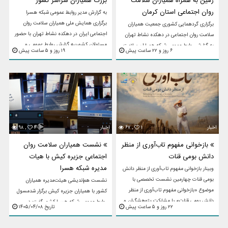
زمین به همراه همیاران سلامت
بزرگ همیاران سراسر کشور
روان اجتماعی استان کرمان
به گزارش مدیر روابط عمومی شبکه هسرا
برگزاری همایش ملی همیاران سلامت روان
برگزاری گردهمایی کشوری جمعیت همیاران
اجتماعی ایران در دهکده نشاط تهران با حضور
سلامت روان اجتماعی در دهکده نشاط تهران
مسئولان کشوریبه گزارش روابط عمومی و
به گزارش روابط عمومی شبکه همیاران سلامت
۶ روز و ۲۲ ساعت پیش
۱۹ روز و ۵ ساعت پیش
اطلاع رسانی جمعیت همیاران سلامت ...
روان اجتماعی (هسرا) استان کرمان، گردهمایی
ملی «جمعیت همیاران سلامت ...
اخبار
۱
۶۷ ,
اخبار
۴
۹۸ ,
بازخوانی مفهوم تاب‌آوری از منظر
نشست همیاران سلامت روان
دانش بومی قنات
اجتماعی جزیره کیش با هیات
مدیره شبکه هسرا
وبینار بازخوانی مفهوم تاب‌آوری از منظر دانش
بومی قنات چهارمین نشست تخصصی با
نشست هم‌اندیشی هیئت‌مدیره همیاران
موضوع «بازخوانی مفهوم تاب‌آوری از منظر
کشور با همیاران جزیره کیش برگزار شدمسول
دانش بومی قنات» با مشارکت پژوهشگران و
روابط عمومی شبکه هسرا کشور گفت؛ در
۲۲ روز و ۵ ساعت پیش
تاریخ ۱۴۰۵/۰۴/۰۸
علاقه‌مندان حوزه ...
تاریخ هشتم تیرماه در فضای آرام و پویا‌ی
«اسکای روم»، نشست هم‌اندیشی ...