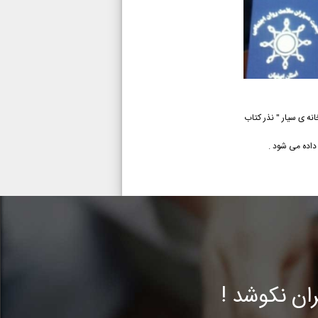
نه ی سیار " نذر کتاب
داده می شود .
ن نکوشد !