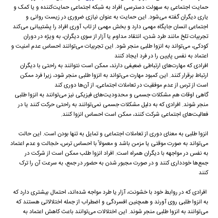
حمایت اجتماعی به سهولت دسترسی افراد به شبکه اجتماعی حمایت‌کننده و یا کمک و
یاری دیگران گفته می‌شود. این حمایت به عنوان نیازی ضروری در زیست روانی و
اجتماعی انسان جایگاه مهمی دارد و بخش مهمی از تاب آوری افراد را پشتیبانی می‌کند
تجربیات تلخ مانند طرد شدن، انتقاد مداوم یا آزار از سوی دیگران، به ویژه در دوران
کودکی، می‌تواند به انزوا طلبی منجر شود. این تجربیات می‌توانند احساس عدم امنیت و
اعتماد به نفس پایین را در فرد ایجاد کنند
افرادی که مهارت‌های ارتباطی ضعیفی دارند، ممکن است نتوانند به راحتی با دیگران
ارتباط برقرار کنند. این کمبود مهارت می‌تواند به انزوا طلبی منجر شود، زیرا فرد ممکن
است از ترس از عدم موفقیت در تعاملات اجتماعی، از آن‌ها دوری کند
گاهی اوقات هم مشکلات جسمی و محدودیت‌های فیزیکی نیز می‌توانند به انزوا طلبی
منجر شوند. افرادی که به دلیل مشکلات جسمی نمی‌توانند به راحتی حرکت کنند یا در
فعالیت‌های اجتماعی شرکت کنند، ممکن است احساس انزوا کنند.
انزوا طلبی به معنای دوری از تعاملات اجتماعی و تمایل به تنها بودن است. این حالت
می‌تواند به صورت موقتی یا مزمن باشد و معمولاً با احساس ترس، خجالت و عدم اعتماد
به نفس در مواجهه با دیگران همراه است. افراد انزوا طلب ممکن است از شرکت در
جمع‌ها خودداری کنند و در صورت مجبور شدن به حضور در جمع، به سرعت آن را ترک
کنند
افرادی که در روابط خود با خشونت، آزار یا طرد مواجه شده‌اند، احتمال بیشتری دارد که
به انزوا طلبی روی آورند و همچنین افسردگی و اضطراب از جمله اختلالاتی هستند که
می‌توانند به انزوا طلبی منجر شوند. این اختلالات می‌توانند باعث کاهش اعتماد به