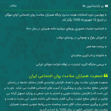
پر بازدیدترین ها
بیشتر ...
چهارمین دوره انتخابات هیئت مدیره پایگاه همیاران سلامت روان اجتماعی آوای مهرگان
در تاریخ 12 شهريورماه 1395 برگزار شد
اختتاميه جلسات حضوري روزهاي دوشنبه خانه همياران در سال ١٤٠٠
آموزش بلوغ و نوجوانی در روستای دولاب
برنامه دهه فجر
خانواده و تاب‌آوری سالمندان
بررسی جایگاه كاربرد اینترنت در اوقات فراغت جوانان ایرانی
جمعیت همیاران سلامت روان اجتماعی ایران
جمعیت همیاران سلامت روان با هدف افزایش توانمندی اقشار مختلف جامعه در راستای
افزایش سطح سلامت روان و پیشگیری از آسیب های اجتماعی فعالیت می نماید. باور ما بر
این است که با افزایش مشارکت جویی و احترام به خرد جمعی و رویکرد تسهیل گرانه می
توانیم در ارتقای سطح کیفیت زندگی اقشار جامعه تاثیر داشته باشیم. این سایت با همت و
تلاش و پیگیری مستمر جناب آقای حمید بیخسته مدیر روابط عمومی جمعیت همیاران
سلامت روان اجتماعی کشور در سال 1395 راه اندازی گردید.