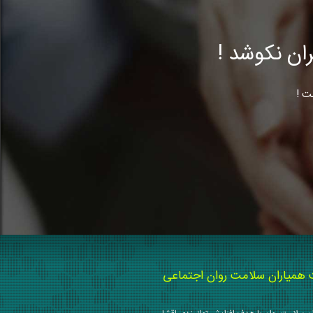
ن نکوشد !
ت !
میاران سلامت روان اجتماعی