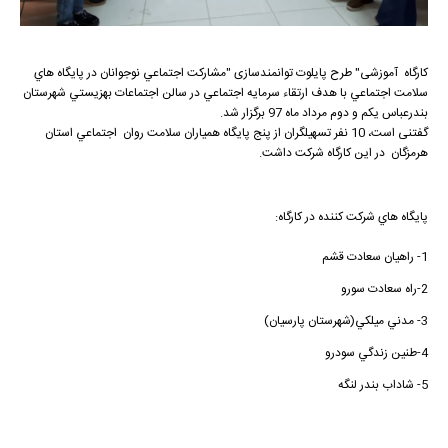
كارگاه آموزشی" طرح پایلوت توانمندسازی "مشاركت اجتماعي نوجوانان در پايگاه هاي
سلامت اجتماعي با هدف ارتقاء سرمايه اجتماعي در سالن اجتماعات بهزيستي شهرستان
بندرعباس يكم و دوم مرداد ماه 97 برگزار شد.
گفتنی است، 10 نفر تسهيلگران از پنج پايگاه همياران سلامت روان اجتماعي استان
هرمزگان در اين كارگاه شركت داشت.
پايگاه هاي شركت كننده در كارگاه:
1- راهيان سعادت قشم
2-راه سعادت سورو
3- مدني ميلكي(شهرستان پارسيان)
4-طنين زندگي سودرو
5- شاداب بندر لنگه