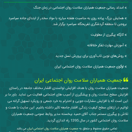
امدلد رسانی جمعیت همیاران سلامت روان اجتماعی در زمان جنگ
همایش بزرگ پیاده روی به مناسبت هفته مبارزه با مواد مخدر از ابتدای جاده سیاسرد
بروجن تا منطقه گردشگری تفریحگاه سیاسرد برگزار شد.
کارگاه پیگیری از معلولیت
آموزش مهارت تفکر خلاقانه
روش‌های نوین تاب‌آوری برای پرورش نسل جدید
لوگوی جمعیت همیاران سلامت روان اجتماعی ایران
جمعیت همیاران سلامت روان اجتماعی ایران
جمعیت همیاران سلامت روان با هدف افزایش توانمندی اقشار مختلف جامعه در راستای
افزایش سطح سلامت روان و پیشگیری از آسیب های اجتماعی فعالیت می نماید. باور ما بر
این است که با افزایش مشارکت جویی و احترام به خرد جمعی و رویکرد تسهیل گرانه می
توانیم در ارتقای سطح کیفیت زندگی اقشار جامعه تاثیر داشته باشیم. این سایت با همت و
تلاش و پیگیری مستمر جناب آقای حمید بیخسته مدیر روابط عمومی جمعیت همیاران
سلامت روان اجتماعی کشور در سال 1395 راه اندازی گردید.
تمامی حقوق محفوظ و متعلق به
جمعیت همیاران سلامت روان اجتماعی ایران
می باشد .