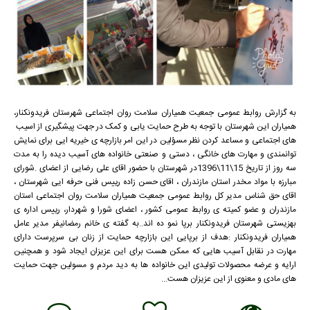
به گزارش روابط عمومی جمعیت همیاران سلامت روان اجتماعی شهرستان فریدونکنار،
همیاران این شهرستان با توجه به طرح حمایت یابی و کمک در جهت پیشگیری از اسیب
های اجتماعی و مساعد کردن نظر مسؤلین در این امر بازارچه ی خیریه ایی برای نمایش
توانمندی و مهارت های خانگی ، دستی و صنعتی خانواده های آسیب دیده را به مدت
سه روز از تاریخ 15\11\1396در شهرستان با حضور اقای علی رضایی از اعضای .شورای
مبارزه با مواد مخدر استان مازندران ، اقای حسن زاده رییس فنی حرفه ایی شهرستان ،
اقای حق شناس مدیر کل روابط عمومی جمعیت همیاران سلامت روان اجتماعی استان
مازندران و عضو کمیته ی روابط عمومی کشور ، اعضای شورا و شهردار، رییس اداره ی
بهزیستی شهرستان فریدونکنار برپا نمو ده اند..به گفته ی خانم رمضانیفر مدیر عامل
همیاران فریدونکنار :هدف از برپایی این بازارچه حمایت از زنان بی سرپرست دارای
مهارت در نقابل آسیب هایی که ممکن هست برای این عزیزان ایجاد شود و همچنین
ارایه و عرضه محصولات تولیدی این خانواده ها به دید مردم و مسولین جهت حمایت
های مادی و معنوی از این عزیزان هست...