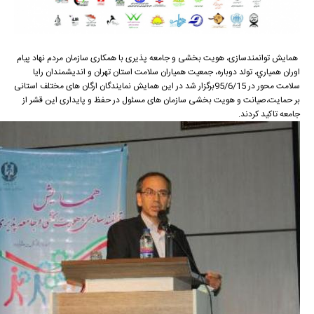
همایش توانمندسازی، هویت بخشی و جامعه پذیری با همکاری سازمان مردم نهاد پيام
اوران همياري، تولد دوباره، جمعيت همياران سلامت استان تهران و انديشمندان رايا
سلامت محور در 95/6/15برگزار شد در این همایش نمایندگان ارگان های مختلف استانی
بر حمایت،صیانت و هویت بخشی سازمان های مسئول در حفظ و پایداری این قشر از
جامعه تاکید کردند.