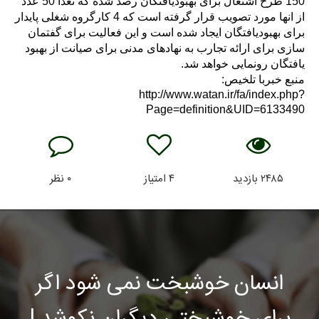
150 طرح اشتغال برای بهبودیافتگان رصد شده که تعدا 50 عدد
از انها مورد تصویب قرار گرفته است که 4 کارگروه شغلی پایدار
برای بهبودیافتگان ایجاد شده است و این فعالیت برای گفتمان
سازی برای ارائه تجارب به نهادهای مدنی برای صیانت از بهبود
یافتگان رونمایی خواهد شد.
منبع خبربا تلخیص:
http://www.watan.ir/fa/index.php?
Page=definition&UID=6133490
۲۴۸۵
بازدید
۴
امتیاز
۰
نظر
انسان خوشبخت نمی شود اگر