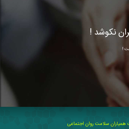
ن نکوشد !
ت !
میاران سلامت روان اجتماعی