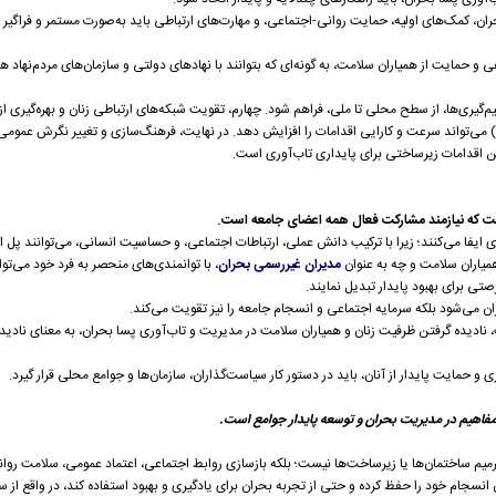
 کمک‌های اولیه، حمایت روانی-اجتماعی، و مهارت‌های ارتباطی باید به‌صورت مستمر و فراگیر د
 حمایت از همیاران سلامت، به گونه‌ای که بتوانند با نهادهای دولتی و سازمان‌های مردم‌نهاد ه
‌گیری‌ها، از سطح محلی تا ملی، فراهم شود. چهارم، تقویت شبکه‌های ارتباطی زنان و بهره‌گیری ا
ن) می‌تواند سرعت و کارایی اقدامات را افزایش دهد. در نهایت، فرهنگ‌سازی و تغییر نگرش عموم
ن اقدامات زیرساختی برای پایداری تاب‌آوری است.
ست که نیازمند مشارکت فعال همه اعضای جامعه است.
 ایفا می‌کنند؛ زیرا با ترکیب دانش عملی، ارتباطات اجتماعی، و حساسیت انسانی، می‌توانند پل ا
میاران سلامت و چه به عنوان
مدیران غیررسمی بحران
، با توانمندی‌های منحصر به فرد خود می‌توا
صتی برای بهبود پایدار تبدیل نمایند.
ن می‌شود بلکه سرمایه اجتماعی و انسجام جامعه را نیز تقویت می‌کند.
 نادیده گرفتن ظرفیت زنان و همیاران سلامت در مدیریت و تاب‌آوری پسا بحران، به معنای ناد
 و حمایت پایدار از آنان، باید در دستور کار سیاست‌گذاران، سازمان‌ها و جوامع محلی قرار گیرد.
مفاهیم در مدیریت بحران و توسعه پایدار جوامع است.
 ترمیم ساختمان‌ها یا زیرساخت‌ها نیست؛ بلکه بازسازی روابط اجتماعی، اعتماد عمومی، سلامت ر
ان انسجام خود را حفظ کرده و حتی از تجربه بحران برای یادگیری و بهبود استفاده کند، در واقع از س