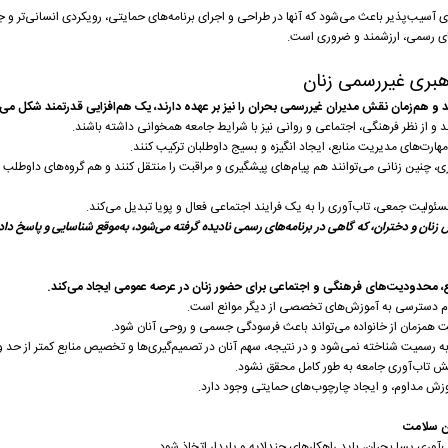
آسیب‌پذیر باعث می‌شود که آنها در طراحی و اجرای برنامه‌های حمایتی، رویکردی انسانی‌تر و جام
ای رسمی، ارزشمند و ضروری است.
هبری غیررسمی زنان
د و هم‌زمان نقش مدیران غیررسمی بحران را نیز بر عهده دارند، یک هم‌افزایی قدرتمند شکل می‌گ
 و از نظر فرهنگی، اجتماعی و روانی نیز با شرایط جامعه همخوانی داشته باشند.
هارت‌های مدیریت منابع، ایجاد انگیزه و بسیج داوطلبان ترکیب کنند.
ی، چنین زنانی می‌توانند هم پیام‌های پیشگیری و مراقبت را منتقل کنند و هم گروه‌های داوطلب 
ولیت جمعی، تاب‌آوری را به یک فرایند اجتماعی فعال و پویا تبدیل می‌کند.
زنان و دختران، که گاهی در برنامه‌های رسمی نادیده گرفته می‌شود، به‌موقع شناسایی و پاسخ داد
مع، محدودیت‌های فرهنگی و اجتماعی برای حضور زنان در عرصه عمومی ایجاد می‌کند.
عدم دسترسی به آموزش‌های تخصصی از دیگر موانع است.
قبت همزمان از خانواده می‌تواند باعث فرسودگی جسمی و روحی آنان شود.
 به رسمیت شناخته نمی‌شود و در نتیجه، سهم آنان در تصمیم‌گیری‌ها و تخصیص منابع کمتر از حد
یش تاب‌آوری جامعه به طور کامل محقق نشود.
موزش مداوم، و ایجاد چارچوب‌های حمایتی وجود دارد.
ان سلامت
ب‌آوری پسا بحران، باید راهکارهای چندلایه و پایدار اتخاذ شود.