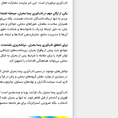
تاب‌آوری برخوردار است. این امر نیازمند مشارکت فعال ه
یکی از ارکان مهم در تاب‌آوری پسا بحران، سرمایه اج
مردم نه تنها دریافت‌کنندگان خدمات هستند، بلکه می‌توان
همیاران سلامت، معلمان، شوراهای محلی، جوانان و به‌ویژه
زنان، به دلیل ارتباط نزدیک با خانواده‌ها و شناخت دقیق
آن‌ها با مدیریت منابع، سازمان‌دهی کمک‌ها و ایجاد ش
برای تحقق تاب‌آوری پسا بحران ، برنامه‌ریزی بلندم
جوامع باید پیش از وقوع بحران، زیرساخت‌های ارتباطی، 
توان افراد را برای مقابله با شرایط پس از بحران به شک
محلی می‌تواند هماهنگی اقدامات را تسهیل کند.
چالش‌های موجود در مسیر تاب‌آوری پسا بحران شامل ک
در بسیاری از موارد، نقش گروه‌های محلی و زنان در فرآی
لازم است سیاست‌گذاران و نهادهای مسئول، چارچوب‌های 
تاب‌آوری پسا بحران یک فرآیند پویا و چندبعدی است که
قوی‌تر و آماده‌تر از قبل ظاهر شود، نه تنها بر بحران غل
انتخاب، بلکه ضرورتی استراتژیک برای هر جامعه محسو