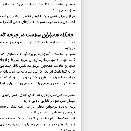
همیاران سلامت با اتکا به اعتماد اجتماعی که میان آنان 
سازماندهی کنند.
در این میان، نقش زنان به‌عنوان بخشی از همیاران سلا
اجتماعی و حساسیت نسبت به نیازهای خاص اقشار آسیب‌
جایگاه همیاران سلامت در چرخه تاب
تاب‌آوری
پس از بحران فراتر از بازسازی فیزیکی زیرسا
می‌شود.
همیاران سلامت با آموزش‌های پیشگیرانه و حمایتی که پی
کنند. آنها با حضور میدانی، ارزیابی سریع شرایط و ایجاد
همیاران سلامت همچنین می‌توانند نقش ناظر اجتماعی را ا
کار نه تنها باعث افزایش کارایی اقدامات می‌شود، بلکه
در این میان، زنان به عنوان بخش مهمی از این شبکه، به
سالمندان و بیماران مزمن را دارند و می‌توانند برای رفع
مدیریت غیررسمی بحران به معنای ایفای نقش رهبری، هم
میدان عمل نفوذ و کارایی بالایی دارند.
زنان، به‌ویژه در جوامع محلی، در این زمینه نقش برجسته
گروه‌های اجتماعی ایجاد می‌کنند.
این شبکه‌ها در شرایط بحران تبدیل به یک سیستم اطلاع
زنان به‌عنوان مدیران غیررسمی بحران، اغلب به جمع‌آ
می‌پردازند.