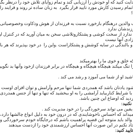
ت کنید که او خودش را ارزیابی کند و تمام زوایای تلاش خود را درنظر بگیر
تمام رسیدن کارش مورد تایید قرار بگیرد به زبان ساده تر روند و فرایند را
!
والدین درهنگام بازخورد نسبت به فرزندان از هوش وذکاوت وخصوصیاتی
زندشان ندارد
 ندارد از سخت کوشی و پشتکاروتلاشی سخن به میان آورید که در کنترل 
دی آنها نیست
لندگی در سایه کوشش و پشتکاراست .واین را در خود بپذیرند که هر بار
ه خلق و خوی ما را بهترمیکند
گ میکند هیچگاه هیچگاه و هیچگاه در برابر فرزندان ازخود وآنها بد نگویید 
شید او از شما می آموزد و رشد می کند .
ود یادتان باشد که همدردی شما تنها مرحم وآرامش و توان افزای اوست
با شرایط کناربیاید آرامشی را به او ببخشید که تنها و تنها از جنس همدردی ب
دید که اوضاع این چنین باشد.
یقین می تواند سرخوردگی را در خود مدیریت کند .
ند که احساس ناخوشایندی که در درون خود به دلیل انواع چالشها دارد، 
ن والد باید متوجه این قضیه پراهمیت باشم که درجایگاه خودم سرخوردگی و
ایجاد نکنم در این صورت آنها احساس ارزشمندی خود را ازدست میدهند