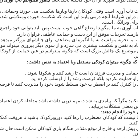
رکسی بتواند سپری از آن خود داشته باشد.
حال چطور میتوانیم تاب آوری را
تاب آوری است وقتی کودکان بارها وبارها شکست می خورند وحمایتی ه
شد دراین شرایط آنچه درمی یابند این است که شکست خورده ومتلاشی شده 
ای ویرانگی است.
آوری به ما میگوید اوضاع گاهی خوب نیست پس باید بتوانی خود راجمع 
ازمند تجربیات موفق از این دست و حمایت عاطفی فراوان دارد.
 اما تجربه موفقیت به ما انگیزه ای مضاعف برای چالشهای بزرگتر میدهد
د به نفس و شکست بیشتری می سازد و از سوی دیگر پیروزی میتواند مول
 موضوع یک چالش بزرگ است که چگونه میتوانیم در عین حمایت از کودکان 
م.
ه چگونه میتوان کودکی مستقل وبا اعتماد به نفس داشت:
حمایت و مدیریت فرزندان است تا رشد کنند و شکوفا شوند .
زاو حمایت نکردید بلکه فرصت رشد را از اوسلب کرده اید.
خود را کنترل کنید بر اضطراب خود مسلط شوید ،خود را مدیریت کنید تا فر
کنید مگرآنکه پیامدی به شدت مهم درپی داشته باشد مداخله کردن اعتماد 
زپس بعضی مشکلات بربیاید .
:
نا نیست که کودکان مضطرب را رها کنید دوروبرکودک باشید تا هروقت کمک
نید.
ی بیش ازحد و خارج ازموقع مثلا در هنگام بازی کودکان ممکن است حال شما 
د.