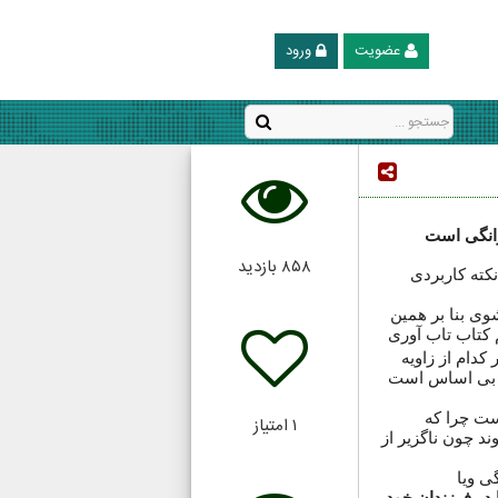
عضویت
ورود
انگی است
۸۵۸
بازدید
 حمایت کنیم؟ این مهم چگونه میسر خواهد بود در اینجا ۱۲ روش و نکته کاربردی
وی بنا بر همین
کتاب تاب آوری
کدام از زاویه
ری بی اساس است
ست چرا که
۱
امتیاز
د چون ناگزیر از
ی ویا