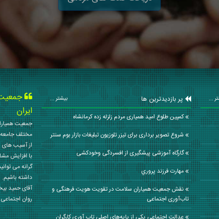
جمعیت ه
پر بازدیدترین ها
ر ...
بیشتر ...
ایران
کمپین طلوع امید همیاری مردم زلزله زده کرمانشاه
جمعیت همیاران
مختلف جامعه 
شروع تصویر برداری برای تیزر تلوزیون تبلیغات بازار بوم سنتر
از آسیب های ا
گارگاه آموزشی پیشگیری از افسردگی وخودکشی
با افزایش مشا
گرانه می توانی
مهارت فرزند پروري
داشته باشیم. 
آقای حمید بی
نقش جمعیت همیاران سلامت در تقویت هویت فرهنگی و
تاب‌آوری اجتماعی
روان اجتماعی کشور در سال
عدالت اجتماعی یکی از پایه‌های اصلی تاب آوری کارگران