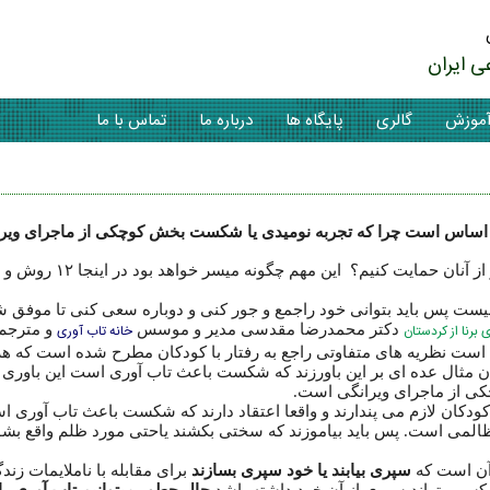
ی ایران
موزش
گالری
پایگاه ها
درباره ما
تماس با ما
اساس است چرا که تجربه نومیدی یا شکست بخش کوچکی از ماجرای ویر
تاب آوری در فرزندان خود را تقویت کنیم و از آنان
یست پس باید بتوانی خود راجمع و جور کنی و دوباره سعی کنی تا موفق ش
 برنا از کردستان
دکتر محمدرضا مقدسی مدیر و موسس
خانه تاب آوری
و مترجم 
ه است نظریه های متفاوتی راجع به رفتار با کودکان مطرح شده است که هر 
نوان مثال عده ای بر این باورزند که شکست باعث تاب آوری است این باو
ی از ماجرای ویرانگی است.
کان لازم می پندارند و واقعا اعتقاد دارند که شکست باعث تاب آوری ا
ظالمی است. پس باید بیاموزند که سختی بکشند یاحتی مورد ظلم واقع بشون
 آن است که
سپری بیابند یا خود سپری بسازند
برای مقابله با ناملایمات زندگ