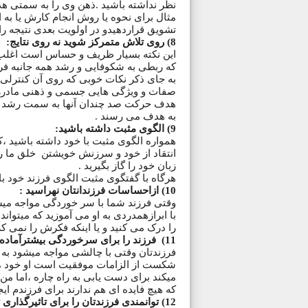
نظر نداشته باشید .ذهن وی را به سمتی هدای
مثال برای نحوه یا روش انجام کارش یا به ا
تشویق قراردهیدو در اولویت بعدی نتیجه را
8) روی تلاش متمرکز شوید نه روی نتایج:
این نکته بسیار ظریف و حساس است اغلب 
که ربطی به شکوفایی و رشد همه جانبه فر
به جای ذکر نکات خوبی که روی آن کنترلی
صفات و ویژگی هایی جسمی و ذهنی مادرزا
هدف حرکت صد چندان آنها به سمت رشد و با
به هدف می رسند .
9) الگوی مثبت داشته باشید:
همواره الگوی مثبت با خود داشته باشید ،ک
انتقاد از خود و سرزنش خویشتن خلق ما را تن
زبان خود را گاز بگیرید .
هرگاه با گفتگوی مثبت الگوی فرزند خود با
10) ازاحساسات فرزندانتان نهراسید :
وقتی فرزند شما با سر خوردگی مواجه میش
با ابرازهمدردی به او می آموزید که میتواند 
را درک می کنید و یا اینکه فکرش را نمی کر
11) فرزند را برای سرخوردگی بیشترآماده نکنید:
فرزندتان وقتی با چالشی مواجه میشود به 
شکست از الزامات موفقیت است او خود میدا
میکند برای دست یابی به راه چاره ،اما م
که هیچ فایده ای هم ندارند برای فرزندم 
12) توانمندی فرزندتان را برای تاثیرگذاری تایید کنید: