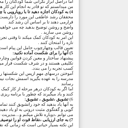
اما دراصل ابراز نگرانی شما کودکتان را مح
من میدانستم که تو قادر به انجام این کار 
4) به کودکان اجازه دهید تا با رویارویی با چالشهای قابل کنترل اعتماد به نفس پیدا کنند:
محققان رشد عاطفی این مورد را داربست بند
قرارمی دهند تا بر اساس آن رشد کند
واضح و روشن توضیح بدهید چه می خواهید وچ
روشن می سازید .
این امر به کودکان کمک میکند تا وقتی تجرب
تازه را امتحان کنند .
تعیین قالب وچهارچوب حامل این پیام است ک
5) آنها را برای شکست آماده نکنید:
پیشنهاد ساختار و معین کردن قوانین وچارچ
تکلیفی هستند و در شرف شکست قرار میگیر
کسب تجربه را می بندد.
آموختن درسهای مهم ازپس این شکستها رخ م
مدرسه را به عهده بگیرید اسمش نجات نیست 
رسانند
اما اگر به کودکان درهر مرحله از کار کمک ک
کنند و یاد میگیرند که چطور با برنامه ریزی
6)
تشویق ،تشویق ، تشویق:
به آنها یاد بدهید که خود راتشویق کنند تم
گویی و گفتگوی مثبت درونی به او یاد دهید
می توانم ،دوباره تلاش میکنم و…مدیریت
7) به جای ارزیابی ،نقاط قوت او را توصیف کرده و روی آنها تاکید کنید:
این نکته بسیار حیاتی است که زمانی که نق