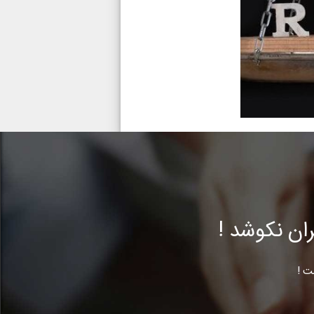
ن نکوشد !
ت !