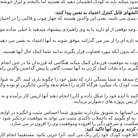
دود میکند باید به کودک اطمینان دهید که هستید اما بالبخند و ابراز خوشحا
هستی.
ی می نامند، یعنی این والدین هستند که چهار چوب و قالبی را در اختیار
ه توقعی از او دارید یا به وی راهبردی پیشنهاد میدهید یا خیلی ساده موق
ه تازه ای را از سر می گذرانند موفق شوند به آنها اعتماد به نفس می دهید
ه بدون آنکه مورد قضاوت قرار بگیرند بدانند شما کمک حال آنها هستید.
وب به موفقیت فرزندان کمک میکند هنگامی که فرزندان ما در حین انجام کار
ند ،راه نجات کمک کردن به آنها نیست گاهی پا پیش گذاشتن والدین راه
یدهد به شما بستگی دارد که نقش خود را چگونه بازی کنید .اگر به عنوا
کودک یاد میگیرد هرگاه کاری را انجام ندهد والدین جایگزین او بوده وکار
نید تا ایده خود را شکل داده و کاررا انجام دهند آنها ازپس کار برآمده و ب
 از پس پروژه های دشوارتر بربیایند.
امی انسانها به تشویق نیازدارند تشویق شما احساس مثبت و انگیزه در اوایج
 ،به او بگویید که باجملات تاکیدی مثبت می تواند به موفقیت نزدیکتر شود
 شکست و سرخوردگی را افزوده وموفقیت وی را افزون تر می سازد.
اط قوت کودک خود راپر رنگ می کنید ،آنرا جزیی نکنید .مستقیما انجام کا