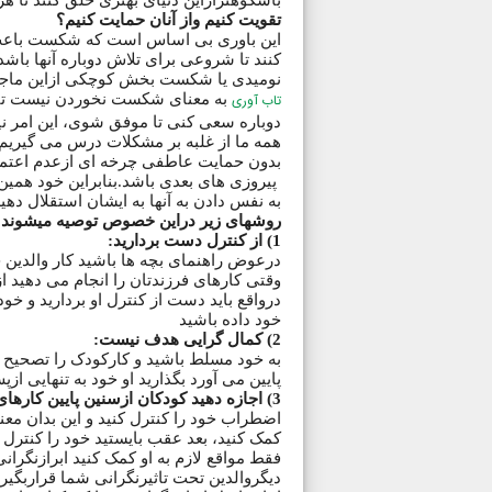
باشکوهترازاین دنیای بهتری خلق کنند تا ه
تقویت کنیم واز آنان حمایت کنیم؟
این باوری بی اساس است که شکست باعث 
کنند تا شروعی برای تلاش دوباره آنها با
نومیدی یا شکست بخش کوچکی ازاین ماجر
تاب آوری
به معنای شکست نخوردن نیست تاب 
دوباره سعی کنی تا موفق شوی، این امر نی
همه ما از غلبه بر مشکلات درس می گیریم،
بدون حمایت عاطفی چرخه ای ازعدم اعتما
پیروزی های بعدی باشد.بنابراین خود همین
به نفس دادن به آنها به ایشان استقلال دهی
روشهای زیر دراین خصوص توصیه میشوند ک
1) از کنترل دست بردارید:
درعوض راهنمای بچه ها باشید کار والدین 
وقتی کارهای فرزندتان را انجام می دهید ا
درواقع باید دست از کنترل او بردارید و 
خود داده باشید
2) کمال گرایی هدف نیست:
به خود مسلط باشید و کارکودک را تصحیح ن
پایین می آورد بگذارید او خود به تنهایی ا
3) اجازه دهید کودکان ازسنین پایین کارهای خود را انجام دهند
اضطراب خود را کنترل کنید و این بدان مع
کمک کنید، بعد عقب بایستید خود را کنترل ک
فقط مواقع لازم به او کمک کنید ابرازنگران
دیگروالدین تحت تاثیرنگرانی شما قراربگیرن