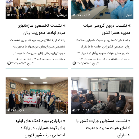
اخبار
۱۶
۴۵۷ ,
فرهنگی
۱۹
۴۲۱ ,
نشست درون گروهی هیات
نشست تخصصی سازمانهای
مدیره هسرا کشور
مردم نهادها محوریت زنان
جلسه هیئت مدیره جمعیت همیاران سلامت
با افتخار به اطلاع می‌رسانیم که اولین نشست
روان اجتماعی کشوراین جلسه با ۵ نفر از
تخصصی سازمان‌های مردم‌نهاد با محوریت
اعضای اصلی هیات مدیره برگزار در تاریخ ۳۱
مهم \"روان‌درمانی زنان سرپرست خانوار\" با
اردیبهشت ۱۴۰۴ در دفتر مرکزی هسرا برگزار
موفقیت در مجتمع فرهنگی شقایق استان ...
تاریخ ۱۴۰۴/۰۳/۰۲
تاریخ ۱۴۰۴/۰۳/۰۲
شد.هدف اصلی ...
اخبار
۹
۶۴۴ ,
آموزشی
۱
۳۲۵ ,
نشست مسئولین وزارت کشور با
برگزاری دوره کمک های اولیه
اعضای هیات مدیره جمعیت
برای گروه همیاران در پایگاه
همیاران
اجتماعی نواب شهر قزوین