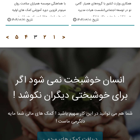
همکاری وزارت کشور با گروه‌های همیار: گامی
با هماهنگی موسسه همیاران سلامت روان
نو در توسعه اجتماعی!نشست هیات مدیره
مینودر قزوین دوره آموزشی کمک های اولیه
هسرا کشور با حضور دکتر فرانک
توسط سازمان هلال احمبرای همیاران در
تاریخ ۱۴۰۴/۰۳/۰۱
تاریخ ۱۴۰۴/۰۲/۲۱
رستگار،کارشناس دفتر امور سازمان‌های مردم
پایگاه سلامت اجتماعی نواب برگزار شد.این
نهاد دفتر اجتماعی ...
دوره که مشتمل ...
>
۵
۴
۳
۲
۱
<
انسان خوشبخت نمی شود اگر
برای خوشبختی دیگران نکوشد !
شما هم می توانید در این کار سهیم باشید ! کمک های مالی شما مایه
دلگرمی ماست !
دریافت کمک های مردمی