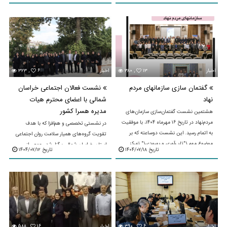
نمایندگان سازمان‌های مردم‌نهاد و فعالان
حوزه سلامت ...
اخبار
۱۳
۳۸۰ ,
اخبار
۶
۳۲۳ ,
گفتمان سازی سازمانهای مردم
نشست فعالان اجتماعی خراسان
نهاد
شمالی با اعضای محترم هیات
مدیره هسرا کشور
هشتمین نشست گفتمان‌سازی سازمان‌های
مردم‌نهاد در تاریخ ۱۶ مهرماه ۱۴۰۴، با موفقیت
در نشستی تخصصی و هم‌افزا که با هدف
به اتمام رسید. این نشست دوساعته که بر
تقویت گروه‌های همیار سلامت روان اجتماعی
موضوع مهم \"تاب‌آوری و بهبودی\" تمرکز
استان خراسان شمالی برگزار شد، جمعی از
تاریخ ۱۴۰۴/۰۷/۱۸
تاریخ ۱۴۰۴/۰۷/۱۲
داشت، ...
مسئولان، فعالان اجتماعی و تسهیلگران محلی
گرد هم ...
اخبار
۶
۳۹۰ ,
اخبار
۱۶
۵۸۸ ,