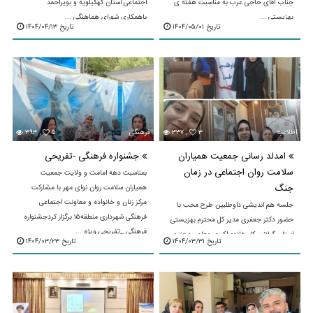
جناب آقای حاجی عرب به مناسبت هفته ی
اجتماعی استان کهگیلویه و بویراحمد
بهزیستی ...
باهمکاری شورای هماهنگی ...
تاریخ ۱۴۰۴/۰۵/۰۱
تاریخ ۱۴۰۴/۰۴/۱۳
اطلاعیه
۳
۳۳۷ ,
فرهنگی
۵
۳۹۳ ,
امدلد رسانی جمعیت همیاران
جشنواره فرهنگی -تفریحی
سلامت روان اجتماعی در زمان
بمناسبت دهه امامت و ولایت جمعیت
جنگ
همیاران سلامت روان نوای مهر با مشارکت
مرکز زنان و خانواده و معاونت اجتماعی
جلسه هم اندیشی داوطلبین طرح محب با
فرهنگی شهرداری منطقه۱۵ برگزار کردجشنواره
حضور دکتر جعفری مدیر کل محترم بهزیستی
فرهنگی _تفریحی ویژه ...
استان گیلانسرکار خانوم اکبری معاون محترم
تاریخ ۱۴۰۴/۰۳/۳۱
تاریخ ۱۴۰۴/۰۳/۲۳
سلامت اجتماعی بهزیستی استان گیلانسرکار
خانوم خسروی ...