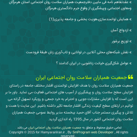
عقدتفاهم نامه فی مابین دفترجمعیت همیاران سلامت روان اجتماعی استان هرمزگان
ومعاون اجتماعی وپیشگیری از وقوع جرم دادگستری هرمزگان
همایش توانمندسازی،هویت بخشی و جامعه پذیری(1)
ازدواج آسان
توزیع برشور
نقش شبکه‌های محلی آنلاین در توانایی و تاب‌آوری زنان طبقۀ فرودست
عوامل شکل‌گیری خیانت زناشویی در ایران کدامند ؟
جمعیت همیاران سلامت روان اجتماعی ایران
جمعیت همیاران سلامت روان با هدف افزایش توانمندی اقشار مختلف جامعه در راستای
افزایش سطح سلامت روان و پیشگیری از آسیب های اجتماعی فعالیت می نماید. باور ما بر
این است که با افزایش مشارکت جویی و احترام به خرد جمعی و رویکرد تسهیل گرانه می
توانیم در ارتقای سطح کیفیت زندگی اقشار جامعه تاثیر داشته باشیم. این سایت با همت و
تلاش و پیگیری مستمر جناب آقای حمید بیخسته مدیر روابط عمومی جمعیت همیاران
سلامت روان اجتماعی کشور در سال 1395 راه اندازی گردید.
تمامی حقوق محفوظ و متعلق به
جمعیت همیاران سلامت روان اجتماعی ایران
می باشد .
Copyright © 2015 for HamyaranIran.ir , By
SmProgram web Developer
, All rights
reserved .