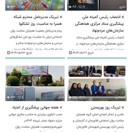
اداری
۱۹
۶۱۶ ,
اداری
۵
۳۲۹ ,
انتصاب رئیس کمیته ملی
تبریک مدیرعامل محترم شبکه
پیشگیری ستاد مرکزی هماهنگی
هسرا به مناسبت روز تشکلها
سازمان‌های مردم‌نهاد
پیام مدیرعامل جمعیت همیاران سلامت روان
اجتماعی ایران به مناسبت روز ملی تشکل‌های
انتصاب رئیس کمیته ملی پیشگیری ستاد
مردمی و سازمان‌های مردم‌نهادبا سلام و
مرکزی هماهنگی سازمان‌های مردم‌نهاد در
احترام،۲۲ مرداد، روز ملی تشکل‌های مردمی
هفته تشکلها۲۷مردادماهدر مراسمی رسمی به
تاریخ ۱۴۰۴/۰۵/۲۹
تاریخ ۱۴۰۴/۰۵/۲۳
...
مناسبت روز تشکل‌ها که با حضور دبیرکل
محترم ستاد ...
اجتماعی
۹
۳۳۸ ,
اخبار
۵
۳۳۲ ,
تبریک روز بهزیستی
هفته جهانی پیشگیری از اعتیاد
تقدیر و تشکر اعضای اصلی گروه همیاران
نصب تابلوی بیلبردی به مناسب سالروز جهانی
سلامت روان اجتماعی فلاورجان از کارمندان و
مبارزه بامواد مخدر تیرماه ۱۴۰۴در
رئیس اداره بهزیستی شهرستان فلاورجان
شهریاسوججمعیت همیاران سلامت روان