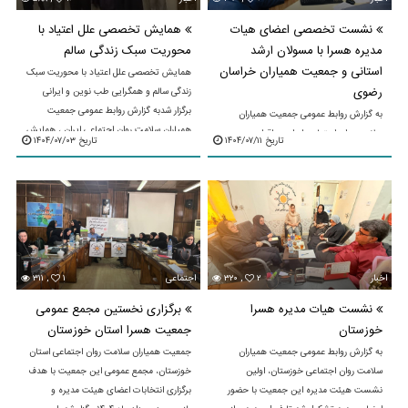
نشست تخصصی اعضای هیات
همایش تخصصی علل اعتیاد با
مدیره هسرا با مسولان ارشد
محوریت سبک زندگی سالم
استانی و جمعیت همیاران خراسان
همایش تخصصی علل اعتیاد با محوریت سبک
رضوی
زندگی سالم و همگرایی طب نوین و ایرانی
برگزار شدبه گزارش روابط عمومی جمعیت
به گزارش روابط عمومی جمعیت همیاران
همیاران سلامت روان اجتماعی ایران ، همایش
سلامت روان اجتماعی ایران در اقدامی
تاریخ ۱۴۰۴/۰۷/۱۱
تاریخ ۱۴۰۴/۰۷/۰۳
تخصصی بررسی علمی ...
هماهنگ و با هدف توانمندسازی ساختارهای
مردمی در حوزه سلامت روان، نشست
تخصصی توسعه و تقویت جمعیت ...
اخبار
۲
۳۲۰ ,
اجتماعی
۱
۳۱۱ ,
نشست هیات مدیره هسرا
برگزاری نخستین مجمع عمومی
خوزستان
جمعیت هسرا استان خوزستان
به گزارش روابط عمومی جمعیت همیاران
جمعیت همیاران سلامت روان اجتماعی استان
سلامت روان اجتماعی خوزستان، اولین
خوزستان، مجمع عمومی این جمعیت با هدف
نشست هیئت مدیره این جمعیت با حضور
برگزاری انتخابات اعضای هیئت مدیره و