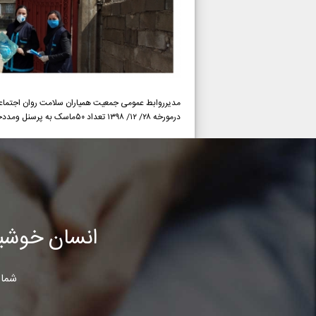
مدیرروابط عمومی جمعیت همیاران سلامت روان اجتماعی 
درمورخه ۲۸/ ۱۲/ ۱۳۹۸ تعداد ۵۰ماسک به پرسنل ومددجویان معلول در مرکزتوانبخشی شبانه روزی سپید واقع روستای نرگاه -شهریاسوج ازطرف گروهی ازهمیاران توزیع گردید.
انسان خوشب
شما 