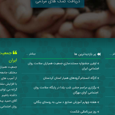
دریافت کمک های مردمی
جمعیت ه
پر بازدیدترین ها
ر ...
بیشتر ...
ایران
اولين جشنواره مستندسازي جمعيت همياران سلامت روان
جمعیت همیاران
اجتماعي ايران
مختلف جامعه 
کارگاه انسجام گروه‌های همیار استان کردستان
از آسیب های ا
با افزایش مشا
برگزاری مراسم جشن شب یلدا در پایگاه سلامت روان
گرانه می توانی
اجتماعی آوای مهرگان
داشته باشیم. 
آقای حمید بی
هفته چهارم آموزش صنایع د ستی به روستای بنگالی
روان اجتماعی کشور در سال
روز بین‌المللی شکست