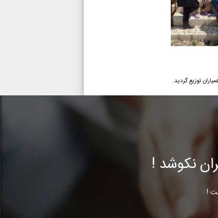
ن نکوشد !
ت !