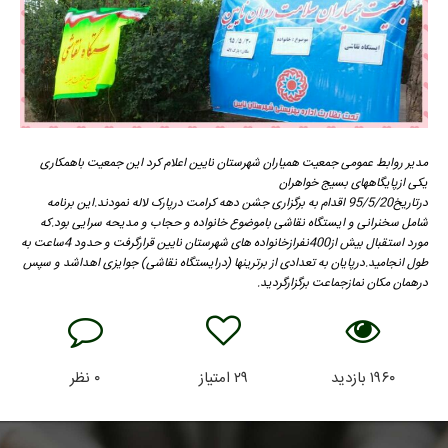
مدیر روابط عمومی جمعیت همیاران شهرستان نایین اعلام کرد این جمعیت باهمکاری
یکی ازپایگاههای بسیج خواهران
درتاریخ95/5/20 اقدام به برگزاری جشن دهه کرامت درپارک لاله نمودند.این برنامه
شامل سخنرانی و ایستگاه نقاشی باموضوع خانواده و حجاب و مدیحه سرایی بود.که
مورد استقبال بیش از400نفرازخانواده های شهرستان نایین قرارگرفت و حدود 4ساعت به
طول انجامید.درپایان به تعدادی از برترینها (درایستگاه نقاشی) جوایزی اهداشد و سپس
درهمان مکان نمازجماعت برگزارگردید.
۱۹۶۰
بازدید
۲۹
امتیاز
۰
نظر