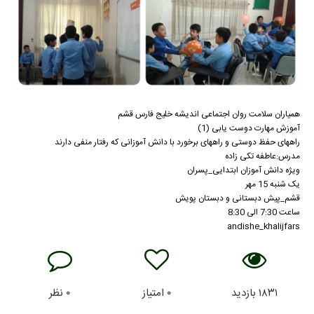
همیاران سلامت روان اجتماعی اندیشه خلیج فارس قشم
آموزش مهارت دوست یابی (1)
راههای حفظ دوستی و راههای برخورد با دانش آموزانی که رفتار منفی دارند
مدرس:عاطفه تکی زاده
ویژه دانش آموزان ابتدایی_پسران
یک شنبه 15 مهر
قشم_پیش دبستانی و دبستان پویش
ساعت 7:30 الی 8:30
andishe_khalijfars
۱۸۳۱
بازدید
۰
امتیاز
۰
نظر