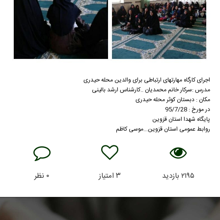
اجرای کارگاه مهارتهای ارتباطی برای والدین محله حیدری
مدرس :سرکار خانم محمدیان ..کارشناس ارشد بالینی
مکان : دبستان کوثر محله حیدری
در مورخ : 95/7/28
پایگاه شهدا استان قزوین
روابط عمومی استان قزوین...موسی کاظم
۲۱۹۵
بازدید
۳
امتیاز
۰
نظر