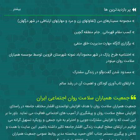
پر بازدیدترین ها
بیشتر ...
مجموعه سمینارهای من (تفاوتهای زن و مرد و مهارتهای ارتباطی در شهر درگهان)
کسب مقام قهرمانی . جام منطقه گچین
برگزاری کارگاه مهارت مدیریت خلق منفی
اختتامیه طرح پازک در شهر محمودآباد نمونه شهرستان قزوین توسط موسسه همیاران
سلامت روان مینودر
مسدود شدن گفت‌وگو در زندگی مشترک
ارتقای تاب‌آوری کودکان و اهمیت آن در رشد سالم
جمعیت همیاران سلامت روان اجتماعی ایران
جمعیت همیاران سلامت روان با هدف افزایش توانمندی اقشار مختلف جامعه در راستای
افزایش سطح سلامت روان و پیشگیری از آسیب های اجتماعی فعالیت می نماید. باور ما بر
این است که با افزایش مشارکت جویی و احترام به خرد جمعی و رویکرد تسهیل گرانه می
توانیم در ارتقای سطح کیفیت زندگی اقشار جامعه تاثیر داشته باشیم. این سایت با همت و
تلاش و پیگیری مستمر جناب آقای حمید بیخسته مدیر روابط عمومی جمعیت همیاران