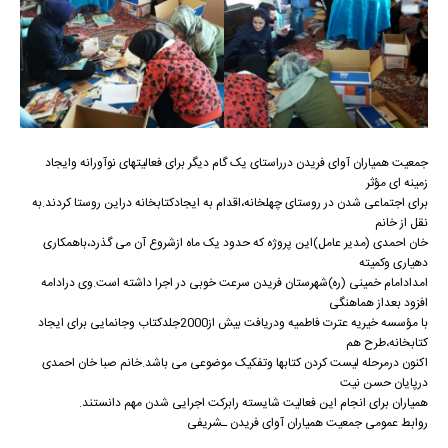
جمعیت همیاران آوای فریدن درراستای یک گام دیگر برای فعالیتهای نوآورانه وایجاد
زمینه ای مؤثر
برای اجتماعی شدن در روستای چهلخانه،اقدام به ایجادکتابخانه دراین روستا کردند.به
نقل از خانم
خان احمدی (مدیر عامل)این پروژه که حدود یک ماه ازشروع آن می گذرد،باهمکاری
دهیاری وکمیته
امدادامام خمینی (ره)شهرستان فریدن سرعت خوبی در اجرا داشته است.وی درادامه
افزود بعداز هماهنگی
با مؤسسه خیریه عترت فاطمیه ودریافت بیش از2000جلدکتاب وجانمایی برای ایجاد
کتابخانه،طرح هم
اکنون درمرحله لیست کردن کتابها وتفکیک موضوعی می باشد.خانم صبا خان احمدی
درپایان حسن نیت
همیاران برای انجام این فعالیت شایسته رابرکت اجرایی شدن مهم دانستند.
روابط عمومی جمعیت همیاران آوای فریدن ـشریفی