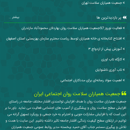
جمعیت همیاران سلامت تهران
پر بازدیدترین ها
بیشتر ...
فعالیت نوروز 97جمعیت همیاران سلامت روان بهاردلان محمودآباد مازندران
افتتاح کتابخانه ی خانه همیاران توسط ریاست محترم سازمان بهزیستی استان اصفهان
آموزش پیش از ازدواج ۳
کارگاه تاب اوری
تاب آوری ناشنوایان
اهمیت سواد رسانه‌ای برای مددکاران اجتماعی
جمعیت همیاران سلامت روان اجتماعی ایران
جمعیت همیاران سلامت روان با هدف افزایش توانمندی اقشار مختلف جامعه در راستای
افزایش سطح سلامت روان و پیشگیری از آسیب های اجتماعی فعالیت می نماید. باور ما بر
این است که با افزایش مشارکت جویی و احترام به خرد جمعی و رویکرد تسهیل گرانه می
توانیم در ارتقای سطح کیفیت زندگی اقشار جامعه تاثیر داشته باشیم. این سایت با همت و
تلاش و پیگیری مستمر جناب آقای حمید بیخسته مدیر روابط عمومی جمعیت همیاران