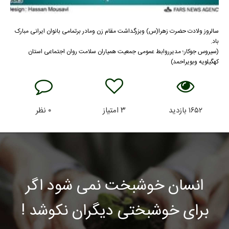
سالروز ولادت حضرت زهرا(س) وبزرگداشت مقام زن ومادر برتمامی بانوان ایرانی مبارک
باد.
(سیروس جوکار؛ مدیرروابط عمومی جمعیت همیاران سلامت روان اجتماعی استان
کهگیلویه وبویراحمد)
۱۶۵۲
بازدید
۳
امتیاز
۰
نظر
انسان خوشبخت نمی شود اگر
برای خوشبختی دیگران نکوشد !