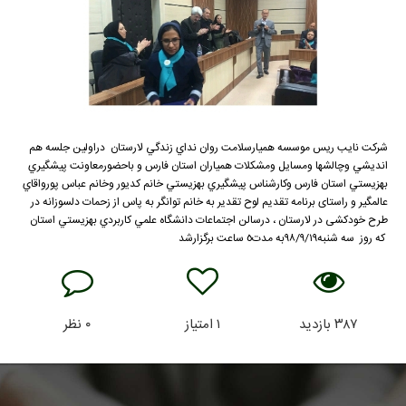
شركت نايب ريس موسسه هميارسلامت روان نداي زندگي لارستان دراولين جلسه هم
انديشي وچالشها ومسايل ومشكلات همياران استان فارس و باحضورمعاونت پيشگيري
بهزيستي استان فارس وكارشناس پيشگيري بهزيستي خانم كديور وخانم عباس پورواقاي
عالمگير و راستای برنامه تقدیم لوح تقدیر به خانم توانگر به پاس از زحمات دلسوزانه در
طرح خودکشی در لارستان ، درسالن اجتماعات دانشگاه علمي كاربردي بهزيستي استان
كه روز سه شنبه٩٨/٩/١٩به مدت٥ ساعت برگزارشد
۳۸۷
بازدید
۱
امتیاز
۰
نظر