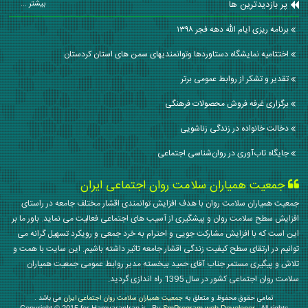
پر بازدیدترین ها
بیشتر ...
برنامه ریزی ایام الله دهه فجر ۱۳۹۸
اختتامیه نمایشگاه دستاوردها وتوانمندیهای سمن های استان کردستان
تقدیر و تشکر از روابط عمومی برتر
برگزاری غرفه فروش محصولات فرهنگی
دخالت خانواده در زندگی زناشویی
جایگاه تاب‌آوری در روان‌شناسی اجتماعی
جمعیت همیاران سلامت روان اجتماعی ایران
جمعیت همیاران سلامت روان با هدف افزایش توانمندی اقشار مختلف جامعه در راستای
افزایش سطح سلامت روان و پیشگیری از آسیب های اجتماعی فعالیت می نماید. باور ما بر
این است که با افزایش مشارکت جویی و احترام به خرد جمعی و رویکرد تسهیل گرانه می
توانیم در ارتقای سطح کیفیت زندگی اقشار جامعه تاثیر داشته باشیم. این سایت با همت و
تلاش و پیگیری مستمر جناب آقای حمید بیخسته مدیر روابط عمومی جمعیت همیاران
سلامت روان اجتماعی کشور در سال 1395 راه اندازی گردید.
تمامی حقوق محفوظ و متعلق به
جمعیت همیاران سلامت روان اجتماعی ایران
می باشد .