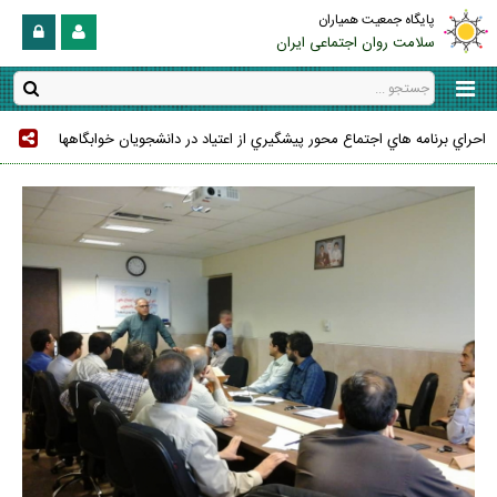
پایگاه جمعیت همیاران
سلامت روان اجتماعی ایران
احراي برنامه هاي اجتماع محور پيشگيري از اعتياد در دانشجويان خوابگاهها