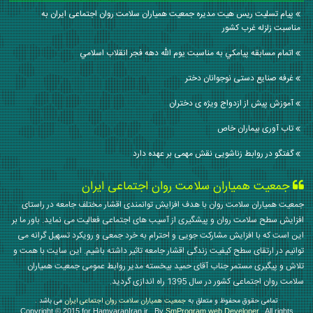
پیام تسلیت ریس هیت مدیره جمعیت همیاران سلامت روان اجتماعی ایران به
مناسبت زلزله غرب کشور
اتمام مسابقه پيامكي به مناسبت يوم الله دهه فجر انقلاب اسلامي
غرفه صنایع دستی نوجوانان دختر
آموزش پیش از ازدواج ویژه ی دختران
تاب آوری بیماران خاص
گفتگو در روابط زناشویی نقش مهمی بر عهده دارد
جمعیت همیاران سلامت روان اجتماعی ایران
جمعیت همیاران سلامت روان با هدف افزایش توانمندی اقشار مختلف جامعه در راستای
افزایش سطح سلامت روان و پیشگیری از آسیب های اجتماعی فعالیت می نماید. باور ما بر
این است که با افزایش مشارکت جویی و احترام به خرد جمعی و رویکرد تسهیل گرانه می
توانیم در ارتقای سطح کیفیت زندگی اقشار جامعه تاثیر داشته باشیم. این سایت با همت و
تلاش و پیگیری مستمر جناب آقای حمید بیخسته مدیر روابط عمومی جمعیت همیاران
سلامت روان اجتماعی کشور در سال 1395 راه اندازی گردید.
تمامی حقوق محفوظ و متعلق به
جمعیت همیاران سلامت روان اجتماعی ایران
می باشد .
Copyright © 2015 for HamyaranIran.ir , By
SmProgram web Developer
, All rights