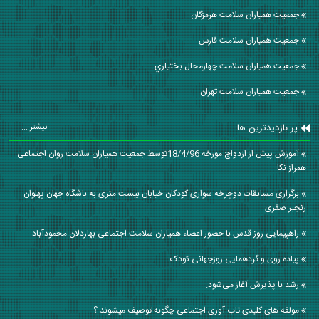
جمعیت همیاران سلامت هرمزگان
جمعیت همیاران سلامت فارس
جمعیت همیاران سلامت چهارمحال بختياري
جمعیت همیاران سلامت تهران
پر بازدیدترین ها
بیشتر ...
آموزش پیش از ازدواج مورخه 18/4/96توسط جمعیت همیاران سلامت روان اجتماعی
همراز نکا
برگزاری مسابقات دوچرخه سواری کودکان خیابان بیست متری به باشگاه جهان پهلوان
رنجبر صفری
راهپیمایی روز قدس با حضور اعضاء همیاران سلامت اجتماعی بهاردلان محمودآباد
پیاده روی و گردهمایی روزجهانی کودک
رشد با پذیرش آغاز می‌شود.
مولفه های کلیدی تاب آوری اجتماعی چگونه توصیف میشوند ؟