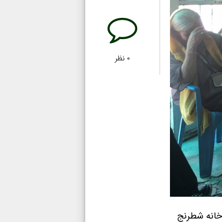
۰
نظر
ا با كارشناسي خانم بيگدلي چهارشنبه ٢٥ مرداد در خانه شطرنج