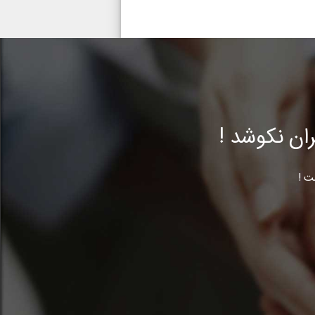
ن نکوشد !
ت !