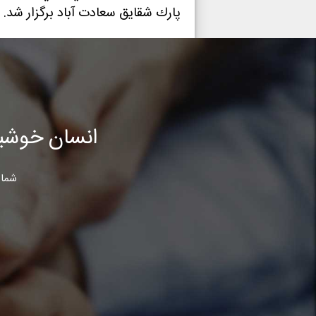
پارك شقايق سعادت آباد برگزار شد.
انسان خوشب
شما 