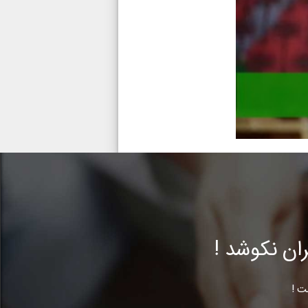
ن نکوشد !
ت !