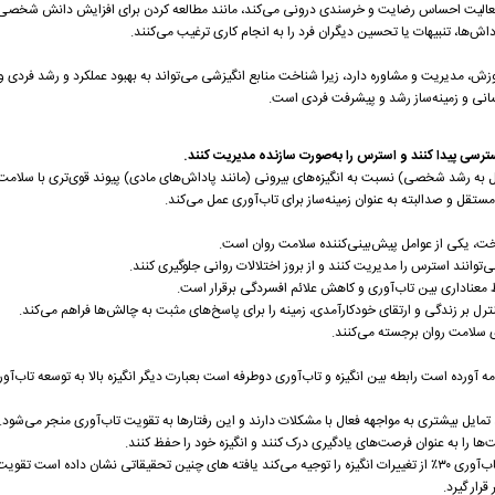
ک فعالیت احساس رضایت و خرسندی درونی می‌کند، مانند مطالعه کردن برای افزایش دانش شخصی. د
ش‌ها، تنبیهات یا تحسین دیگران فرد را به انجام کاری ترغیب می‌کنند.
زش، مدیریت و مشاوره دارد، زیرا شناخت منابع انگیزشی می‌تواند به بهبود عملکرد و رشد فردی 
نسانی و زمینه‌ساز رشد و پیشرفت فردی است.
 دسترسی پیدا کنند و استرس را به‌صورت سازنده مدیریت کنند.
ل به رشد شخصی) نسبت به انگیزه‌های بیرونی (مانند پاداش‌های مادی) پیوند قوی‌تری با سلامت 
مستقل و صدالبته به عنوان زمینه‌ساز برای تاب‌آوری عمل می‌کند.
سخت، یکی از عوامل پیش‌بینی‌کننده سلامت روان است.
می‌توانند استرس را مدیریت کنند و از بروز اختلالات روانی جلوگیری کنند.
ط معناداری بین تاب‌آوری و کاهش علائم افسردگی برقرار است.
رل بر زندگی و ارتقای خودکارآمدی، زمینه را برای پاسخ‌های مثبت به چالش‌ها فراهم می‌کند.
ای سلامت روان برجسته می‌کنند.
مه آورده است رابطه بین انگیزه و تاب‌آوری دوطرفه است بعبارت دیگر انگیزه بالا به توسعه تاب‌آ
ا، تمایل بیشتری به مواجهه فعال با مشکلات دارند و این رفتارها به تقویت تاب‌آوری منجر می‌شود.
ت‌ها را به عنوان فرصت‌های یادگیری درک کنند و انگیزه خود را حفظ کنند.
یک مطالعه بر روی دانشجویان ایرانی نیز نشان داد که تاب‌آوری ۳۰٪ از تغییرات انگیزه را توجیه می‌کند یافته های چنین تحقیقاتی نشان داده
 قرار گیرد.