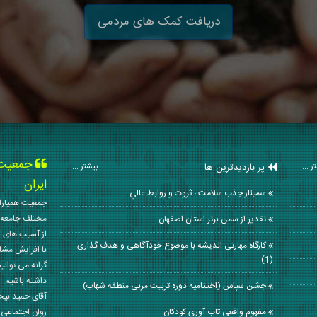
دریافت کمک های مردمی
جمعیت ه
پر بازدیدترین ها
ر ...
بیشتر ...
ایران
سمينار جذب سلامت ، ثروت و روابط عالي
جمعیت همیاران
مختلف جامعه 
تقدیر از سمن برتر استان اصفهان
از آسیب های ا
کارگاه مهارتی اندیشه با موضوع خودآگاهی و هدف گذاری
با افزایش مشا
(1)
گرانه می توانی
داشته باشیم. 
جشن سپاس (اختتامیه دوره تربیت مربی منطقه شهاب)
آقای حمید بی
مفهوم واقعی تاب آوری کودکان
روان اجتماعی کشور در سال