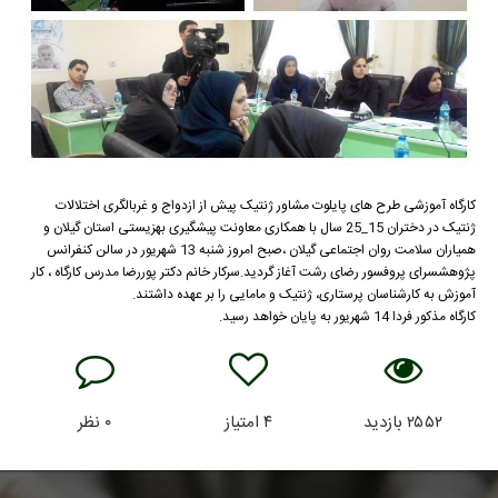
کارگاه آموزشی طرح های پایلوت مشاور ژنتیک پیش از ازدواج و غربالگری اختلالات
ژنتیک در دختران 15_25 سال با همکاری معاونت پیشگیری بهزیستی استان گیلان و
همیاران سلامت روان اجتماعی گیلان ،صبح امروز شنبه 13 شهریور در سالن کنفرانس
پژوهشسرای پروفسور رضای رشت آغاز گردید.سرکار خانم دکتر پوررضا مدرس کارگاه ، کار
آموزش به کارشناسان پرستاری، ژنتیک و مامایی را بر عهده داشتند.
کارگاه مذکور فردا 14 شهریور به پایان خواهد رسید.
۲۵۵۲
بازدید
۴
امتیاز
۰
نظر