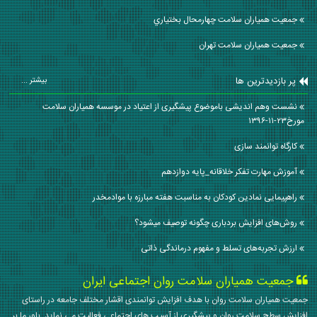
جمعیت همیاران سلامت چهارمحال بختياري
جمعیت همیاران سلامت تهران
پر بازدیدترین ها
بیشتر ...
نشست وهم اندیشی باموضوع پیشگیری از اعتیاد در موسسه همیاران سلامت
مورخ۲۳-۱۱-۱۳۹۶
کارگاه توانمند سازی
آموزش مهارت تفکر خلاقانه_پایه دوازدهم
راهپیمایی نمادین کودکان به مناسبت هفته مبارزه با موادمخدر
روش‌های افزایش بردباری چگونه توصیف میشود؟
ارزش تجربه‌های تسلط و مفهوم درماندگی ذاتی
جمعیت همیاران سلامت روان اجتماعی ایران
جمعیت همیاران سلامت روان با هدف افزایش توانمندی اقشار مختلف جامعه در راستای
افزایش سطح سلامت روان و پیشگیری از آسیب های اجتماعی فعالیت می نماید. باور ما بر