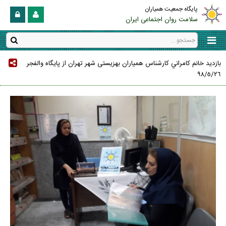
پایگاه جمعیت همیاران
سلامت روان اجتماعی ایران
بازديد خانم كامراني کارشناس همیاران بهزیستی شهر تهران از پايگاه والفجر
٩٨/٥/٢٦