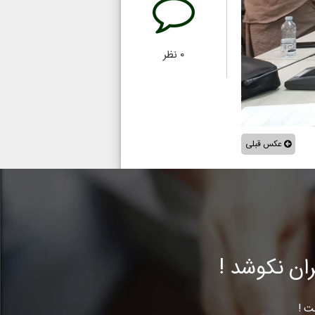
۰
نظر
عکس قبلی
ن نکوشد !
ت !