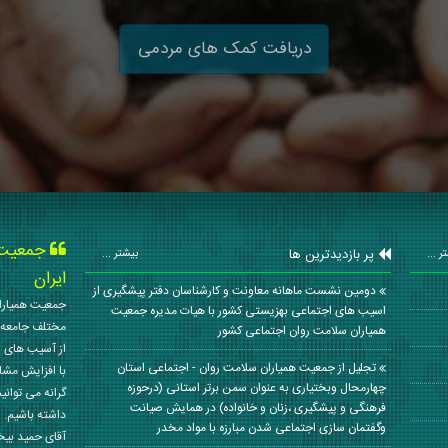
دریافت کمک های مردمی
جمعیت ه
پر بازدیدترین ها
ر ...
بیشتر ...
ایران
دومین نشست ماهانه معاونت و کارشناسان دفتر پیشگیری از
جمعیت همیاران
اسیب های اجتماعی بهزیستی کشور با هیات مدیره جمعیت
مختلف جامعه 
همیاران سلامت روان اجتماعی کشور
از آسیب های ا
تجلیل از جمعیت همیاران سلامت روان - اجتماعی استان
با افزایش مشا
چهارمحال وبختیاری به عنوان سمن برتر استانی (درحوزه
گرانه می توانی
فرهنگی و پیشگیری ،زنان و خانواده) در همایش صیانت
داشته باشیم. 
وگفتمان سازی اجتماعی شدن مبارزه با مواد مخدر
آقای حمید بی