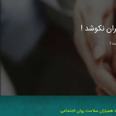
ن نکوشد !
ت !
میاران سلامت روان اجتماعی