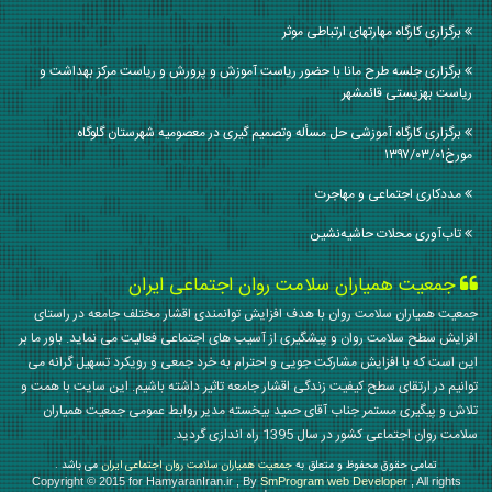
برگزاری کارگاه مهارتهای ارتباطی موثر
برگزاری جلسه طرح مانا با حضور ریاست آموزش و پرورش و ریاست مرکز بهداشت و
ریاست بهزیستی قائمشهر
برگزاری کارگاه آموزشی حل مسأله وتصمیم گیری در معصومیه شهرستان گلوگاه
مورخ۱۳۹۷/۰۳/۰۱
مددکاری اجتماعی و مهاجرت
تاب‌آوری محلات حاشیه‌نشین
جمعیت همیاران سلامت روان اجتماعی ایران
جمعیت همیاران سلامت روان با هدف افزایش توانمندی اقشار مختلف جامعه در راستای
افزایش سطح سلامت روان و پیشگیری از آسیب های اجتماعی فعالیت می نماید. باور ما بر
این است که با افزایش مشارکت جویی و احترام به خرد جمعی و رویکرد تسهیل گرانه می
توانیم در ارتقای سطح کیفیت زندگی اقشار جامعه تاثیر داشته باشیم. این سایت با همت و
تلاش و پیگیری مستمر جناب آقای حمید بیخسته مدیر روابط عمومی جمعیت همیاران
سلامت روان اجتماعی کشور در سال 1395 راه اندازی گردید.
تمامی حقوق محفوظ و متعلق به
جمعیت همیاران سلامت روان اجتماعی ایران
می باشد .
Copyright © 2015 for HamyaranIran.ir , By
SmProgram web Developer
, All rights