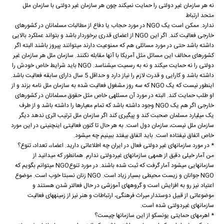
نه هر سازمان غیر دولتی را حمایت نمی‏کند چون هر سازمان غیر دولتی با سازمان ملل
متحد ارتباط
ندارد. ممکن است یک NGO در مورد حجاب یا دفاع از مطالبات مسلمانان در کشورهای
خارجی فعالیت کند. اگر این NGO از اعضای قدری برخوردار باشد و بتواند عملکرد بالایی
داشته باشد حتی در مورد مسائلی هم که ممنوعیت دارند می‏توانند پیروز باشند البته اگر
کشورهای مخالف این مسائل مثل آمریکا با آنها مقابله نکنند. سازمان ملل هر سازمان غیر
دولتی را نه حمایت می‏کند و نه به رسمیت می‏شناسد. NGO باید شرایط خاص خودش را
داشته باشد و کارایی و قدرت لازم را نیاز دارد و حداقل 5 سال دارای سابقه فعالیت باشد.
اینطور نیست که یک NGO که سه روز مشغول فعالیت شده به سازمان ملل نامه بزند و از
او طلب حمایت کند. البته در مورد آن مسئله‏ی خاص مثل حقوق مسلمانان در کشورهای
خارجی اگر هم یک NGO وجود داشته باشد که تمام معیارها را داشته باشد و از طرف
یک میلیارد مسلمان صحبت کند و پیگیری کند اگر سازمان ملل ترتیب اثری ندهد دیگر
سازمان ملل نیست، سازمان دول است. به هر حال تا کنون فعالیتی این‏چنینی در این مورد
خاص اتفاق نیفتاده است. باید اتفاق بیفتد ببینیم چه می‏شود.
* در مورد سازمان‏های غیر دولتی فعال در ایران چه اطلاعاتی دارید. اعضاء، تعداد، تنوع؟
من آمار خیلی دقیق از همه‏ی سازمان‏های غیردولتی ندارم. همانطور که می‏دانید از
سازمان‏هایی می‏شود آمار گرفت که ثبت شده باشند. در مورد تنوع‏NGO می‏توانم بگویم که
NGO جوانان و زیست محیطی بسیار زیاد است. NGO زنان نسبتا خوب است. موضوع
اعتیاد نیز رو به افزایش است و گروه‏های آموزشی در حال فعال‏تر شدن هستند و
موضوعاتی از قبیل دوستدار میراث فرهنگی، ارتباطات و هنر نیز از زمینه‏های فعالیت
سازمان‏های غیردولتی شده است.
* اهرم‏های حمایتی یونسکو از این سازمان‏ها چیست؟