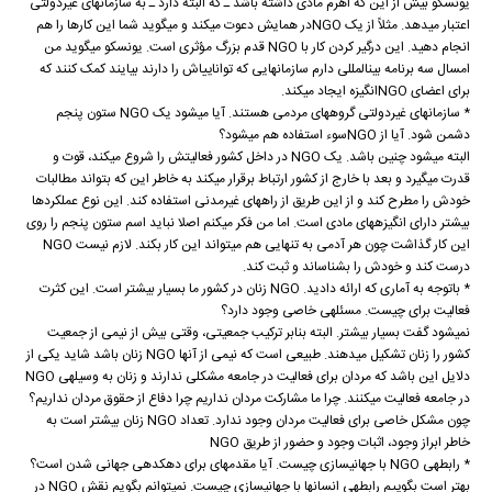
یونسکو بیش از این که اهرم مادی داشته باشد ـ که البته دارد ـ به سازمان‏های غیردولتی
اعتبار می‏دهد. مثلاً از یک NGOدر همایش دعوت می‏کند و می‏گوید شما این کارها را هم
انجام دهید. این درگیر کردن کار با NGO قدم بزرگ مؤثری است. یونسکو می‏گوید من
امسال سه برنامه بین‏المللی دارم سازمان‏هایی که توانایی‏اش را دارند بیایند کمک کنند که
برای اعضای NGOانگیزه ایجاد می‏کند.
* سازمان‏های غیردولتی گروه‏های مردمی هستند. آیا می‏شود یک NGO ستون پنجم
دشمن شود. آیا از NGOسوء استفاده هم می‏شود؟
البته می‏شود چنین باشد. یک NGO در داخل کشور فعالیتش را شروع می‏کند، قوت و
قدرت می‏گیرد و بعد با خارج از کشور ارتباط برقرار می‏کند به خاطر این که بتواند مطالبات
خودش را مطرح کند و از این طریق از راه‏های غیرمدنی استفاده کند. این نوع عملکردها
بیشتر دارای انگیزه‏های مادی است. اما من فکر می‏کنم اصلا نباید اسم ستون پنجم را روی
این کار گذاشت چون هر آدمی به تنهایی هم می‏تواند این کار بکند. لازم نیست NGO
درست کند و خودش را بشناساند و ثبت کند.
* باتوجه به آماری که ارائه دادید. NGO زنان در کشور ما بسیار بیشتر است. این کثرت
فعالیت برای چیست. مسئله‏ی خاصی وجود دارد؟
نمی‏شود گفت بسیار بیشتر. البته بنابر ترکیب جمعیتی، وقتی بیش از نیمی از جمعیت
کشور را زنان تشکیل می‏دهند. طبیعی است که نیمی از آن‏ها NGO زنان باشد شاید یکی از
دلایل این باشد که مردان برای فعالیت در جامعه مشکلی ندارند و زنان به وسیله‏ی NGO
در جامعه فعالیت می‏کنند. چرا ما مشارکت مردان نداریم چرا دفاع از حقوق مردان نداریم؟
چون مشکل خاصی برای فعالیت مردان وجود ندارد. تعداد NGO زنان بیشتر است به
خاطر ابراز وجود، اثبات وجود و حضور از طریق NGO
* رابطه‏ی NGO با جهانی‏سازی چیست. آیا مقدمه‏ای برای دهکده‏ی جهانی شدن است؟
بهتر است بگوییم رابطه‏ی انسان‏ها با جهانی‏سازی چیست. نمی‏توانم بگویم نقش NGO در