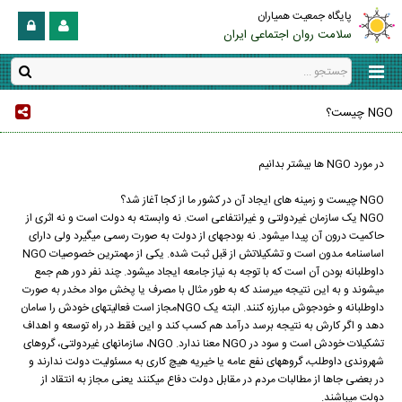
پایگاه جمعیت همیاران
سلامت روان اجتماعی ایران
NGO چیست؟
در مورد NGO ها بیشتر بدانیم
NGO چیست و زمینه‏ های ایجاد آن در کشور ما از کجا آغاز شد؟
NGO یک سازمان غیردولتی و غیرانتفاعی است. نه وابسته به دولت است و نه اثری از
حاکمیت درون آن پیدا می‏شود. نه بودجه‏ای از دولت به صورت رسمی می‏گیرد ولی دارای
اساسنامه مدون است و تشکیلاتش از قبل ثبت شده. یکی از مهمترین خصوصیات NGO
داوطلبانه بودن آن است که با توجه به نیاز جامعه ایجاد می‏شود. چند نفر دور هم جمع
می‏شوند و به این نتیجه می‏رسند که به طور مثال با مصرف یا پخش مواد مخدر به صورت
داوطلبانه و خودجوش مبارزه کنند. البته یک NGOمجاز است فعالیتهای خودش را سامان
دهد و اگر کارش به نتیجه برسد درآمد هم کسب کند و این فقط در راه توسعه و اهداف
تشکیلات خودش است و سود در NGO معنا ندارد. NGO، سازمان‏های غیردولتی، گروهای
شهروندی داوطلب، گروههای نفع عامه یا خیریه هیچ کاری به مسئولیت دولت ندارند و
در بعضی جاها از مطالبات مردم در مقابل دولت دفاع می‏کنند یعنی مجاز به انتقاد از
دولت می‏باشند.