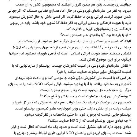
جهانی‏سازی چیست. زنان هم همان کاری را می‏کنند که مجموعه‏ی کشور به آن سمت
می‏رود. به نظر من سازمان‏های غیردولتی در حال آماده‏سازی فضایی هستند که اگر جهانی
شدن صورت گرفت، ایرانی بودن ما حفظ گردد. اگر کسی دلش به حال کشورش می‏سوزد
باید با هویت فرهنگی و مدنی ایرانی به فکر حفظ گذشته‏ی خود باشد. باید در زمینه‏ی
فرهنگ‏سازی و پشتوانه‏های تاریخی فعالیت کند.
* این‏ها بایدها بود، آیا واقعیت‏ها هم همینطور است؟
البته که همین طور است و از نسلی به نسل دیگر منتقل می‏شود. قرار نیست تمام
چیزهایی که در نسل گذشته بوده از بین برود. نیمی از دغدغه‏های جوان‏هایی که NGO
تشکیل می‏دهند حفظ هویت ایرانی اسلامی است که گاهی باورمان نمی‏شود این جوان‏ها
اینگونه برای این موضوع تلاش کنند.
* نقش سازمان‏های غیردولتی در امنیت کشورشان چیست. یونسکو از سازمان‏هایی که با
امنیت کشورشان درگیر می‏شوند حمایت می‏کند یا خیر؟
هر کس که با امنیت ملی کشورش درگیر شود، جاسوسی کند و یا باعث شود مرزهای
کشورش به مخاطره بیافتد. با آن‏ها برخورد می‏شود. فرقی نمی‏کند NGO باشد یا سازمان‏های
دیگر. یونسکو هم محل برخورد نیست یعنی مرجع برخورد نیست.
* یونسکو در این زمینه بی‏تفاوت است یا حمایتش را قطع می‏کند؟
کمیسیون ملی یونسکو در ایران یک بعد دولتی هم دارد به صورتی که دبیر کل شورا و
هیئت دولت در آن نقش دارند. حتی وزیر امورخارجه عضو کمیسیون یونسکو است.
یونسکو جایی نیست که برخورد شود اما حتی ملاحظات در نظر گرفته می‏شود.
* چه نهادی درون یونسکو است که از NGO حمایت می‏کند؟
نهادی وجود دارد که تازه تشکیل شده است و حدود یک ماه است که فعال شده و قرار
شده است سازمان‏های غیردولتی یا همان NGO از این طریق ارتباط بیشتر و بهتری با