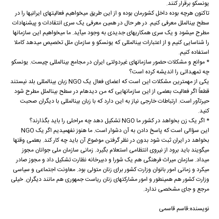
یونسکو برقرار کنند.
تاکنون هرچه بوده داخل کشورمان بوده و از این طریق می‏خواهیم فعالیت‏های ایرانی‏ها را در
سطح بین‏الملل معرفی کنیم. در هر حال در همین معرفی یک سری انتقادات و پیشنهادات
مطرح می‏شود و یک سری همکاری‏های جدیدی به وجود می‏آید. ما می‏خواهیم این سازمان‏ها
را شناسایی کنیم و از اعتبارات بین‏المللی که یونسکو و سازمان ملل تخصیص می‏دهد کاملا
استفاده کنیم.
* موانع و مشکلات حضور سازمان‏های غیردولتی ایران در مجامع بین‏المللی چیست. یونسکو
چه تمهیداتی را اندیشه کرده است؟
یکی از مهمترین مشکلات این است که اعضای فعال یک NGO زبان بین‏المللی بلد نیستند
قطعاً اگر فعالیت بعضی از این سازمان‏هایی که من دیده‏ام در سطح بین‏الملل مطرح شود
حیرت‏آور است. ارتباطات خارجی نیاز به این دارد که با زبان بین‏المللی با دیگران صحبت
کنید.
* اگر یک زن بخواهد در کشور ما NGO تشکیل دهد چه مراحلی را باید بگذارند؟
این سؤالی است که پاسخ دادن به آن دشوار است. ما هنوز نفهمیدیم اگر یک NGO
بخواهد در ایران ثبت شود بدون در نظر گرفتن موضوع آن باید چه کار کند. بعضی وقت‏ها
می‏گویند باید برود از نیروی انتظامی استعلام بگیرد. زمانی سازمان ملی جوانان مجوز
می‏داد. سازمان میراث فرهنگی هم یک شورا و دبیرخانه نظارت تشکیل داد و مجوز صادر
می‏کرد و زمانی امور بانوان وزارت کشور برای زنان متولی بود. معاونت اجتماعی و سیاسی
وزارت کشور هم همینطور و امور مشارکت‏های زنان ریاست جمهوری هم مانند دیگران. خیلی
مرجع و جای مشخصی ندارد.
نویسنده:قاسم قاسمی