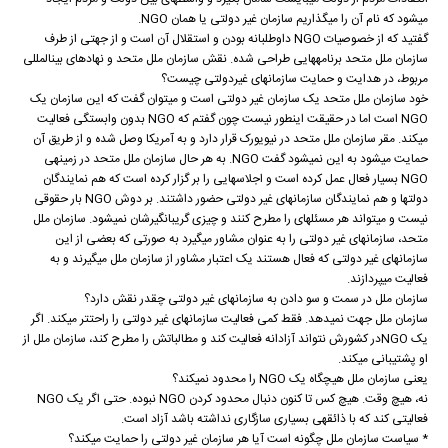
می‏شود که نام آن را می‏گذاریم سازمان غیر دولتی یا همان NGO.
گفتید که از خصوصیات NGO داوطلبانه بودن و استقلال آن است و از جهتی از طرف
سازمان ملل متحد برنامه‏هایی طراحی شده. نقش سازمان ملل متحد و نهادهای بین‏المللی
مربوط، در هدایت و حمایت سازمان‏های غیردولتی چیست؟
خود سازمان ملل متحد یک سازمان غیر دولتی است و می‏توان گفت که این سازمان یک
NGO است اما در حقیقت اینطور نیست چون گفتم که NGO بدون وابستگی فعالیت
می‏کند. مقر سازمان ملل متحد در نیویورک قرار دارد و به آمریکا وصل شده و از طریق آن
حمایت می‏شود به این نمی‏شود گفت NGO. به هر حال سازمان ملل متحد در زمینه‏ی
NGO بسیار فعال عمل کرده است و اجلاسهایی را بر گزار کرده است که هم نمایندگان
دولتها و هم نمایندگان سازمانهای غیر دولتی حضور داشتند. بر دوش NGO بار حقوقی
نیست و می‏تواند هر مسئله‏ای را مطرح کنند و چیزی گریبانگیرشان نمی‏شود. سازمان ملل
متحد، سازمان‏های غیر دولتی را به عنوان مشاور می‏گیرد به صورتی که بعضی از این
سازمان‏های غیر دولتی که فعال هستند یک اعتبار مشاور از سازمان ملل می‏گیرند و به
فعالیت می‏پردازند.
سازمان ملل در سمت و سو دادن به سازمان‏های غیر دولتی چقدر نقش دارد؟
سازمان ملل جهت نمی‏دهد. فقط کمی فعالیت سازمان‏های غیر دولتی را راحت‏تر می‏کند. اگر
یک NGOدر کشورش نتواند آزادانه فعالیت کند و مطالباتش را مطرح کند، سازمان ملل از
او پشتیبانی می‏کند.
یعنی سازمان ملل هیچ‏گاه یک NGO را محدود نمی‏کند؟
نه، هیچ وقت. هیچ کس تا کنون دنبال محدود کردن NGO نبوده. حتی اگر یک NGO
فعالیتی کند که با ذائقه‏ی بسیاری سازگاری نداشته باشد آزاد است.
* سیاست سازمان ملل چگونه است آیا هر سازمان غیر دولتی را حمایت می‏کند؟