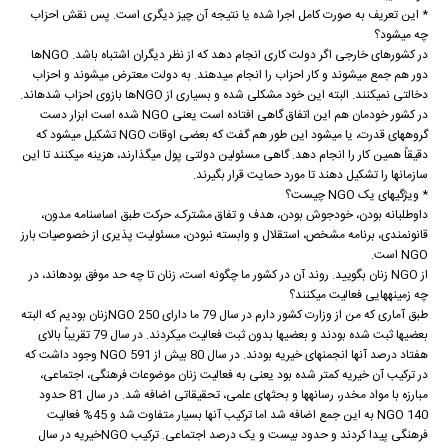
* این تعریف به صورت کامل اجرا شده یا نتیجه آن چیز دیگری است. پس نقش احزاب
چه می‏شود؟
در کشورهای خارجی اگر دولت کاری انجام دهد که از نظر دیگران اشتباه باشد. NGOها
دور هم جمع می‏شوند و کار احزاب را انجام می‏دهند. به دولت معترض می‏شوند و احزاب
دخالتی نمی‏کنند. البته این خود مشکلی شده و بسیاری از NGOها بازوی احزاب شده‏اند.
در کشور خودمان هم این اتفاق گاهی افتاده است یعنی NGO شده است ابزار دست
گروه‏های قدرت، یا می‏شود این طور هم گفت که بعضی اوقات NGO تشکیل می‏شود که
دقیقاً همین کار را انجام دهد. گاهی مسئولین دولتی پول می‏گذارند، هزینه می‏کنند تا این
سازمان‏ها را تشکیل دهند تا مورد حمایت قرار بگیرند.
* ویژگی‏های یک NGO چیست؟
داوطلبانه بودن، خودجوش بودن، هدف و تفاق مشترک، حرکت طبق اساسنامه مدون،
قانونمندی، برنامه مشخص، استقلال و وابسته نبودن، مسئولیت پذیری از خصوصیات بارز
NGO است.
از NGO زنان بگویید. روند آن در کشور ما چگونه است، زنان تا چه حد موفق بوده‏اند، در
چه زمینه‏هایی فعالیت می‏کنند؟
طبق آماری که من از وزارت کشور دارم در سال 79 ما دارای 250 NGOزنان بودیم که البته
بعضی‏ها ثبت شده بودند و بعضی‏ها بدون ثبت فعالیت می‏کردند. در سال 79 تقریباً بالای
هفتاد درصد آنها انجمن‏های خیریه بودند. در سال 80 بیش از 591 NGO وجود داشت که
در ترکیب آن خیریه کمتر شده بود یعنی به فعالیت زنان موضوعات فرهنگی، اجتماعی،
مبارزه با مواد مخدر، رسانه‏ها و بحث‏های علمی، تحقیقاتی اضافه شد. در سال 81 حدود
140 NGO به این جمع اضافه شد اما ترکیب آنها بسیار متفاوت شد و 45% فعالیت
فرهنگی پیدا کردند و حدود بیست و یک درصد اجتماعی. ترکیب NGOخیریه در سال