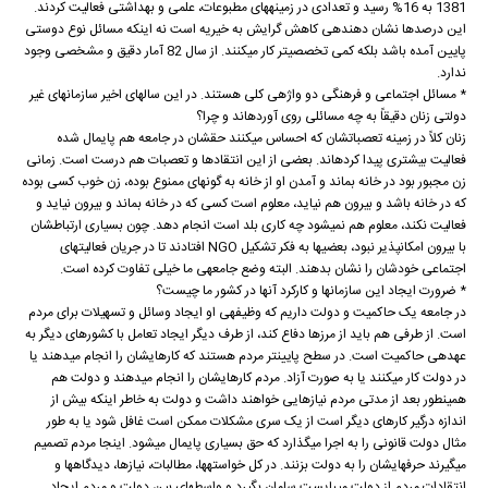
1381 به 16% رسید و تعدادی در زمینه‏های مطبوعات، علمی و بهداشتی فعالیت کردند.
این درصدها نشان دهنده‏ی کاهش گرایش به خیریه است نه اینکه مسائل نوع دوستی
پایین آمده باشد بلکه کمی تخصصی‏تر کار می‏کنند. از سال 82 آمار دقیق و مشخصی وجود
ندارد.
* مسائل اجتماعی و فرهنگی دو واژه‏ی کلی هستند. در این سالهای اخیر سازمانهای غیر
دولتی زنان دقیقاً به چه مسائلی روی آورده‏اند و چرا؟
زنان کلاً در زمینه تعصباتشان که احساس می‏کنند حقشان در جامعه هم پایمال شده
فعالیت بیشتری پیدا کرده‏اند. بعضی از این انتقادها و تعصبات هم درست است. زمانی
زن مجبور بود در خانه بماند و آمدن او از خانه به گونه‏ای ممنوع بوده، زن خوب کسی بوده
که در خانه باشد و بیرون هم نیاید، معلوم است کسی که در خانه بماند و بیرون نیاید و
فعالیت نکند، معلوم هم نمی‏شود چه کاری بلد است انجام دهد. چون بسیاری ارتباطشان
با بیرون امکان‏پذیر نبود، بعضی‏ها به فکر تشکیل NGO افتادند تا در جریان فعالیتهای
اجتماعی خودشان را نشان بدهند. البته وضع جامعه‏ی ما خیلی تفاوت کرده است.
* ضرورت ایجاد این سازمان‏ها و کارکرد آنها در کشور ما چیست؟
در جامعه یک حاکمیت و دولت داریم که وظیفه‏ی او ایجاد وسائل و تسهیلات برای مردم
است. از طرفی هم باید از مرزها دفاع کند، از طرف دیگر ایجاد تعامل با کشورهای دیگر به
عهده‏ی حاکمیت است. در سطح پایین‏تر مردم هستند که کارهایشان را انجام می‏دهند یا
در دولت کار می‏کنند یا به صورت آزاد. مردم کارهایشان را انجام می‏دهند و دولت هم
همین‏طور بعد از مدتی مردم نیازهایی خواهند داشت و دولت به خاطر اینکه بیش از
اندازه درگیر کارهای دیگر است از یک سری مشکلات ممکن است غافل شود یا به طور
مثال دولت قانونی را به اجرا می‏گذارد که حق بسیاری پایمال می‏شود. اینجا مردم تصمیم
می‏گیرند حرفهایشان را به دولت بزنند. در کل خواسته‏ها، مطالبات، نیازها، دیدگاه‏ها و
انتقادات مردم از دولت می‏بایست سامان بگیرد و واسطه‏ای بین دولت و مردم ایجاد