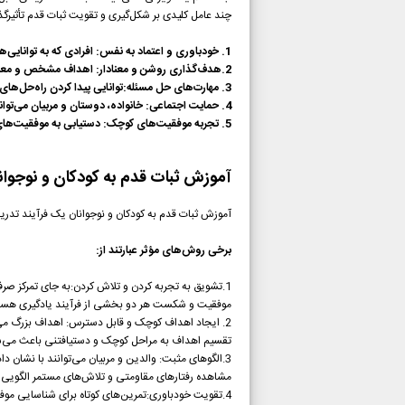
چند عامل کلیدی بر شکل‌گیری و تقویت ثبات قدم تأثیرگذا
1. خودباوری و اعتماد به نفس: افرادی که به توانایی‌های خود ایمان دارند، شجاعت بیشتری برای مواجهه با شکست‌ها و ادامه مسیر دارند.
2.هدف‌گذاری روشن و معنادار: اهداف مشخص و معنادار باعث ایجاد انگیزه درونی می‌شوند و افراد را برای ادامه تلاش تشویق می‌کنند.
3. مهارت‌های حل مسئله:توانایی پیدا کردن راه‌حل‌های خلاقانه و منطقی برای مشکلات، احساس ناکامی را کاهش می‌دهد و ادامه مسیر را آسان‌تر می‌کند.
4. حمایت اجتماعی: خانواده، دوستان و مربیان می‌توانند با حمایت و تشویق، انگیزه و پشتکار فرد را تقویت کنند.
5. تجربه موفقیت‌های کوچک: دستیابی به موفقیت‌های کوچک در مسیر اهداف بزرگ، اعتماد به نفس را تقویت می‌کند و انگیزه ادامه مسیر را افزایش می‌دهد.
آموزش ثبات قدم به کودکان و نوجوان
آموزش ثبات قدم به کودکان و نوجوانان یک فرآیند تدر
برخی روش‌های مؤثر عبارتند از:
1.تشویق به تجربه کردن و تلاش کردن:به جای تمرکز صرف بر نتیجه، باید کودکان را به تلاش و تجربه‌گرایی تشویق کرد.
موفقیت و شکست هر دو بخشی از فرآیند یادگیری هست
2. ایجاد اهداف کوچک و قابل دسترس: اهداف بزرگ می‌توانند کودکان را دلسرد کنند.
تقسیم اهداف به مراحل کوچک و دستیافتنی باعث می‌ش
3.الگوهای مثبت: والدین و مربیان می‌توانند با نشان دادن ثبات قدم در زندگی خود، کودکان را به یادگیری این مهارت تشویق کنند.
مشاهده رفتارهای مقاومتی و تلاش‌های مستمر الگویی 
4.تقویت خودباوری:تمرین‌های کوتاه برای شناسایی موف