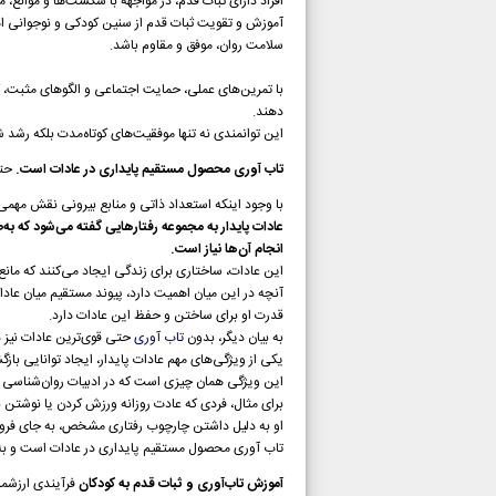
افراد دارای ثبات قدم، در مواجهه با شکست‌ها و موانع، 
آموزش و تقویت ثبات قدم از سنین کودکی و نوجوانی اهمی
سلامت روان، موفق و مقاوم باشد.
با تمرین‌های عملی، حمایت اجتماعی و الگوهای مثبت، کود
دهند.
این توانمندی نه تنها موفقیت‌های کوتاه‌مدت بلکه رش
تاب آوری محصول مستقیم پایداری در عادات است.
حتی
با وجود اینکه استعداد ذاتی و منابع بیرونی نقش مهمی 
عادات پایدار به مجموعه رفتارهایی گفته می‌شود که ب
انجام آن‌ها نیاز است.
این عادات، ساختاری برای زندگی ایجاد می‌کنند که مان
آنچه در این میان اهمیت دارد، پیوند مستقیم میان عادا
قدرت او برای ساختن و حفظ این عادات دارد.
به بیان دیگر، بدون
تاب آوری
حتی قوی‌ترین عادات نیز در
یکی از ویژگی‌های مهم عادات پایدار، ایجاد توانایی 
این ویژگی همان چیزی است که در ادبیات روان‌شناسی 
برای مثال، فردی که عادت روزانه ورزش کردن یا نوشتن بر
او به دلیل داشتن چارچوب رفتاری مشخص، به جای فرو رفتن در احساسات منفی
تاب آوری محصول مستقیم پایداری در عادات است و به ف
آموزش تاب‌آوری و ثبات قدم به کودکان
فرآیندی ارزشمند