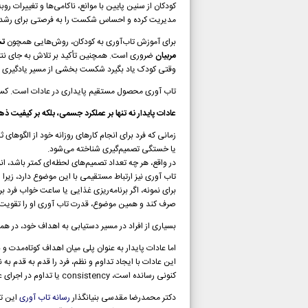
کودکان از سنین پایین با موانع، ناکامی‌ها و تغییرات رو
مدیریت کرده و احساس شکست را به فرصتی برای رشد ت
برای آموزش تاب‌آوری به کودکان، روش‌هایی همچون
تش
مربیان
ضروری است. همچنین تأکید بر تلاش به جای نتیجه
وقتی کودک یاد بگیرد شکست بخشی از مسیر یادگیری ا
تاب آوری محصول مستقیم پایداری در عادات است. کسانی 
عادات پایدار نه تنها بر عملکرد جسمی، بلکه بر کیفیت ذهن
یا خستگی تصمیم‌گیری شناخته می‌شود.
در واقع، هر چه تعداد تصمیم‌های لحظه‌ای کمتر باشد، ان
تاب آوری نیز ارتباط مستقیمی با این موضوع دارد، زیرا ا
برای نمونه، اگر برنامه‌ریزی غذایی یا ساعت خواب فرد 
صرف کند و همین موضوع، قدرت تاب آوری او را تقویت 
بسیاری از افراد در مسیر دستیابی به اهداف خود، در هم
اما عادات پایدار به عنوان پلی میان اهداف کوتاه‌مدت و
این عادات با ایجاد تداوم و نظم، فرد را قدم به قدم به نت
کنونی رسانده است، consistency یا تداوم در اجرای عادات روزانه بوده است.
دکتر محمدرضا مقدسی بنیانگذار
رسانه تاب آوری
این تد