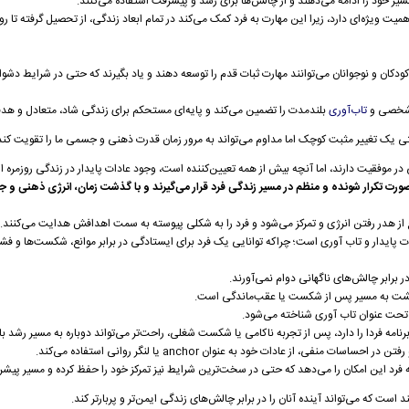
مسیر خود را ادامه می‌دهند و از چالش‌ها برای رشد و پیشرفت استفاده می‌کنند.
ت ویژه‌ای دارد، زیرا این مهارت به فرد کمک می‌کند در تمام ابعاد زندگی، از تحصیل گرفته تا ر
کان و نوجوانان می‌توانند مهارت ثبات قدم را توسعه دهند و یاد بگیرند که حتی در شرایط دشوار،
د شخصی و
تاب‌آوری
بلندمدت را تضمین می‌کند و پایه‌ای مستحکم برای زندگی شاد، متعادل و هدفم
 یک تغییر مثبت کوچک اما مداوم می‌تواند به مرور زمان قدرت ذهنی و جسمی ما را تقویت کند
در موفقیت دارند، اما آنچه بیش از همه تعیین‌کننده است، وجود عادات پایدار در زندگی روزمره 
ه‌صورت تکرار شونده و منظم در مسیر زندگی فرد قرار می‌گیرند و با گذشت زمان، انرژی ذهنی و
ع از هدر رفتن انرژی و تمرکز می‌شود و فرد را به شکلی پیوسته به سمت اهدافش هدایت می‌کنند.
ت پایدار و تاب آوری است؛ چراکه توانایی یک فرد برای ایستادگی در برابر موانع، شکست‌ها و فش
 برابر چالش‌های ناگهانی دوام نمی‌آورند.
بازگشت به مسیر پس از شکست یا عقب‌ماندگی است.
تحت عنوان تاب آوری شناخته می‌شود.
نامه فردا را دارد، پس از تجربه ناکامی یا شکست شغلی، راحت‌تر می‌تواند دوباره به مسیر رشد باز
، از عادات خود به عنوان anchor یا لنگر روانی استفاده می‌کند.
رد این امکان را می‌دهد که حتی در سخت‌ترین شرایط نیز تمرکز خود را حفظ کرده و مسیر پیشرف
 است که می‌تواند آینده آنان را در برابر چالش‌های زندگی ایمن‌تر و پربارتر کند.