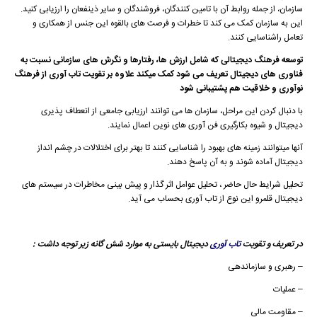
سازمان، از جمله روابط آن با تامین کنندگان، فروشندگان و سایر ذینفعان را ارزیابی کنید.
این به سازمان کمک می کند تا خطرات و فرصت های بالقوه این جنس از همکاری و
تعامل راشناسایی کنند.
توسعه فرهنگ دیجیتالی که شامل ارزش ها، رفتارها و نگرش های سازمانی نسبت به
فناوری های دیجیتال تعریف می شود کمک میکند علاوه بر تقویت تاب آوری از فرهنگ
نوآوری و خلاقیت هم پشتیبانی شود
با دنبال کردن این مراحل، سازمان ها می توانند ارزیابی جامعی از انعطاف پذیری
دیجیتال و شیوه بکارگیری فن آوری های نوین اعمال نمایند.
آنها میتوانند زمینه های بهبود را شناسایی کنند تا بهتر برای اختلالات در چشم انداز
دیجیتال آماده شوند و به آن پاسخ دهند.
تحلیل شرایط حال حاضر ، تحلیل عوامل اثر گذار و پیش بینی مخاطرات در سیستم های
دیجیتال قلمرو این نوع از تاب آوری بحساب می آید.
در تعریف و تقویت
تاب آوری
دیجیتال بایستی به موارد شش گانه زیر توجه داشت :
– رهبری و سازماندهی
– عملیات
– مقاومت مالی