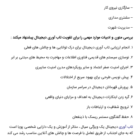
– سازگاری نیروی کار
– مشتری مداری
– مدیریت شهرت
بررسی متون و ادبیات موارد مهمی را برای تقویت تاب آوری دیجیتال پیشنهاد میکند :
۱. انجام ارزیابی تاب آوری دیجیتال برای درک توانایی ها و چالش های فعلی
۲. نوسازی سیستم های قدیمی فناوری اطلاعات و مهاجرت به محیط های مبتنی بر ابر
۳. اجرای امنیت صفر اعتماد و سایر رویکردهای مدرن امنیت سایبری
۴. پیش نویس طرحی برای بهبود سریع از اختلالات
۵. پرورش قهرمانان دیجیتال در سراسر سازمان
۶. گره زدن ابتکارات دیجیتال به اهداف و مزایای دنیای واقعی
۷. ترویج شفافیت و ارتباطات باز
۸. حفظ گفتگوی مستمر ریسک با ذینفعان
تاب آوری
دیجیتال یک ویژگی سیال ، متاثر از آموزش و یک دارایی شخصی پویا است
که به جای اجتناب از طریق تعامل با فرصت ها و چالش های آنلاین مناسب رشد می کند