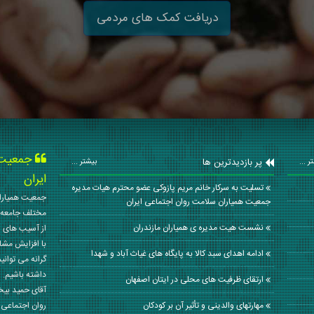
دریافت کمک های مردمی
جمعیت ه
پر بازدیدترین ها
ر ...
بیشتر ...
ایران
تسلیت به سرکار خانم مریم پازوکی عضو محترم هیات مدیره
جمعیت همیاران
جمعیت همیاران سلامت روان اجتماعی ایران
مختلف جامعه 
نشست هیت مدیره ی همیاران مازندران
از آسیب های ا
با افزایش مشا
ادامه اهدای سبد کالا به پایگاه های غیاث آباد و شهدا
گرانه می توانی
داشته باشیم. 
ارتقای ظرفیت های محلی در ایتان اصفهان
آقای حمید بی
مهارتهای والدینی و تأثیر آن بر کودکان
روان اجتماعی کشور در سال