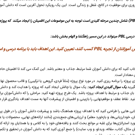
ی برای موفقیت در کالج، شغل و زندگی است. این یک رویکرد تحول آفرین است که دانش آموزان
طراحی برنامه درسی یادگیری مبتنی بر پروژه (PBL) شامل چندین مرحله کلیدی است توجه به این موضوعات این اظمینان را ایجاد میکند که 
ام بخش باشد:
دانش و مهارت های خاصی را که می خواهید دانش آموزانتان از تجربه PBL کسب کنند، تعیین کنید. این اهداف باید با برنا
ب کنید که برای دانش آموزان شما مرتبط، جذاب و معتبر باشد. این کمک می کند تا اطمینان ح
 معنادار است.
پروژه را برنامه ریزی کنید. در مورد نوع پروژه (مثلاً فردی، گروهی یا ترکیبی) و قالب محصول نهای
یرید.
یک سوال کلیدی ایجاد کنید:
یک سوال یا چالش ایجاد کنید که پروژه را هدایت کند و دانش 
باز، جذاب و مرتبط با اهداف پروژه باشد. یک طرح پروژه تهیه کنید: مراحلی را که دانش‌آموزان برا
ید. نقاط عطف و موقعیتهایی را بازبینی و اطمینان از پیشرفت آنها به سمت اهداف یادگیری قرار د
ابی هایی را طراحی کنید که با اهداف پروژه هماهنگ باشد و پیشرفت دانش آموزان را در طول پروژ
، خودارزیابی‌ها، و بازخورد معلم) و ارزیابی‌های جمع‌بندی (مانند ارائه‌های نهایی، محصولات یا 
د استراتژی‌ها برای غلبه بر موانع بحث کنند و یافته‌های خود را به کلاس و یا همتایان ود ارائه کن
ان مثال، کتاب، مقاله، ویدئو، و وب سایت) را جمع آوری کنید که به دانش آموزان در تحقیق و تکم