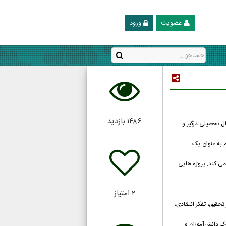
عضویت
ورود
۱۴۸۶
بازدید
ا سال تحصیلی درگیر و
م به عنوان یک
یر می کند. پروژه هایی
۲
امتیاز
تحقیق، تفکر انتقادی،
آموزش ، چیزی فراتر از”انجام یک پروژه” است هدف(PBL) Project Based Learning تعمیق درک دانش‌آموزان و