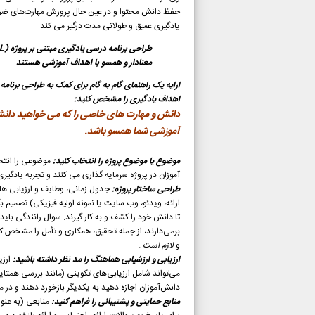
حفظ دانش محتوا و در عین حال پرورش مهارت‌های ضرور
یادگیری عمیق و طولانی مدت درگیر می کند
معنادار و همسو با اهداف آموزشی هستند
ارایه یک راهنمای گام به گام برای کمک به طراحی برنامه درسی PBL میتواند در این مسیر راهگشا و اله
اهداف یادگیری را مشخص کنید:
آموزشی شما همسو باشد.
موضوع یا موضوع پروژه را انتخاب کنید:
موضوعی را انتخا
آموزان در پروژه سرمایه گذاری می کنند و تجربه یادگیری
طراحی ساختار پروژه:
جدول زمانی، وظایف و ارزیابی های 
ارائه، ویدئو، وب سایت یا نمونه اولیه فیزیکی) تصمیم بگ
تا دانش خود را کشف و به کار گیرند. سوال رانندگی باید 
برمی‌دارند، از جمله تحقیق، همکاری و تأمل را مشخص کن
و
لازم است .
ارزیابی و ارزشیابی هماهنگ را مد نظر داشته باشید:
ارزی
می‌تواند شامل ارزیابی‌های تکوینی (مانند بررسی همتایان
دانش‌آموزان اجازه دهید به یکدیگر بازخورد دهند و در مور
منابع حمایتی و پشتیبانی را فراهم کنید:
منابعی (به عنو