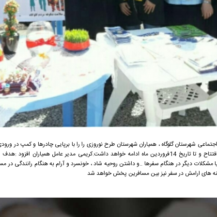
اعی شهرستان گلوگاه ، همیاران شهرستان طرح نوروزی را را با برپایی چادرها و کمپ در ورودی
این فعالیت از امروز 1396/12/28با حضور مسولین افتتاح و تا تاریخ 14فروردین ماه ادامه خواهد داشت.کریمی مدیر عامل همیار
مشکلات دیگر در هنگام سفرها ..و داشتن روحیه شاد ، خونسرد و آرام به هنگام رانندگی در مسا
ینه های ارامش در سفر نیز بین مسافرین پخش خواهد شد