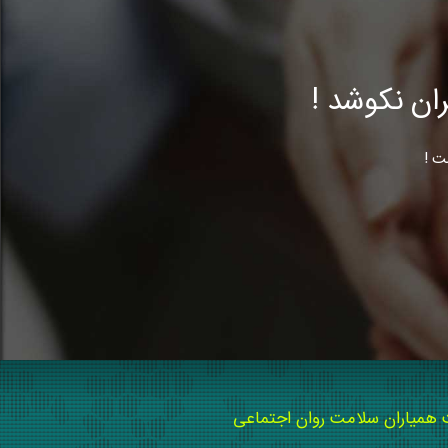
ن نکوشد !
ت !
میاران سلامت روان اجتماعی