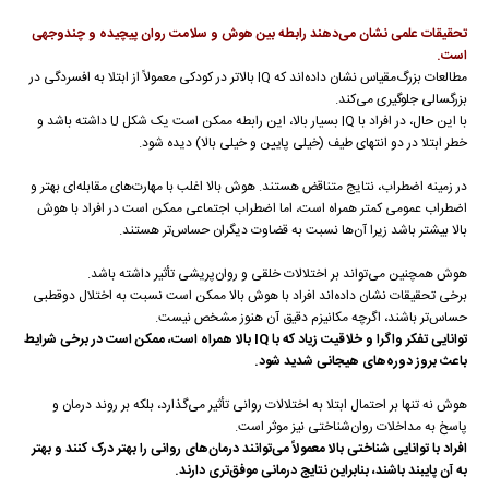
تحقیقات علمی نشان می‌دهند رابطه بین هوش و سلامت روان پیچیده و چندوجهی
است.
مطالعات بزرگ‌مقیاس نشان داده‌اند که IQ بالاتر در کودکی معمولاً از ابتلا به افسردگی در
بزرگسالی جلوگیری می‌کند.
با این حال، در افراد با IQ بسیار بالا، این رابطه ممکن است یک شکل U داشته باشد و
خطر ابتلا در دو انتهای طیف (خیلی پایین و خیلی بالا) دیده شود.
در زمینه اضطراب، نتایج متناقض هستند. هوش بالا اغلب با مهارت‌های مقابله‌ای بهتر و
اضطراب عمومی کمتر همراه است، اما اضطراب اجتماعی ممکن است در افراد با هوش
بالا بیشتر باشد زیرا آن‌ها نسبت به قضاوت دیگران حساس‌تر هستند.
هوش همچنین می‌تواند بر اختلالات خلقی و روان‌پریشی تأثیر داشته باشد.
برخی تحقیقات نشان داده‌اند افراد با هوش بالا ممکن است نسبت به اختلال دوقطبی
حساس‌تر باشند، اگرچه مکانیزم دقیق آن هنوز مشخص نیست.
توانایی تفکر واگرا و خلاقیت زیاد که با IQ بالا همراه است، ممکن است در برخی شرایط
باعث بروز دوره‌های هیجانی شدید شود.
هوش نه تنها بر احتمال ابتلا به اختلالات روانی تأثیر می‌گذارد، بلکه بر روند درمان و
پاسخ به مداخلات روان‌شناختی نیز موثر است.
افراد با توانایی شناختی بالا معمولاً می‌توانند درمان‌های روانی را بهتر درک کنند و بهتر
به آن پایبند باشند، بنابراین نتایج درمانی موفق‌تری دارند.