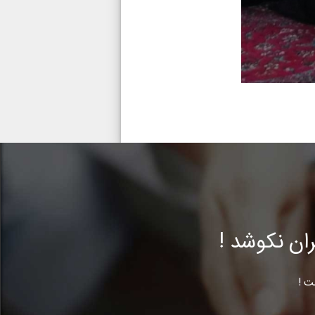
ن نکوشد !
ت !