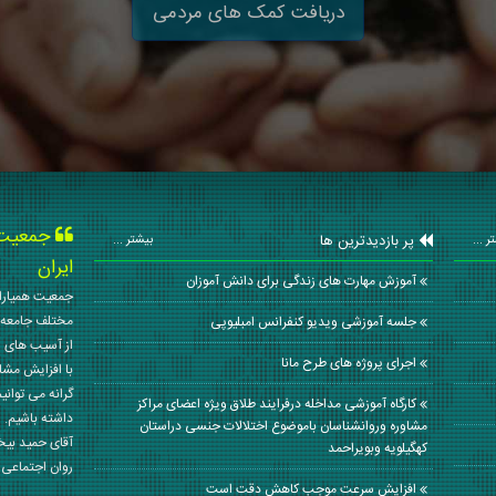
دریافت کمک های مردمی
جمعیت ه
پر بازدیدترین ها
ر ...
بیشتر ...
ایران
آموزش مهارت های زندگی برای دانش آموزان
جمعیت همیاران
مختلف جامعه 
جلسه آموزشی ویدیو کنفرانس امبلیوپی
از آسیب های ا
اجرای پروژه های طرح مانا
با افزایش مشا
گرانه می توانی
کارگاه آموزشی مداخله درفرایند طلاق ویژه اعضای مراکز
داشته باشیم. 
مشاوره وروانشناسان باموضوع اختلالات جنسی دراستان
آقای حمید بی
کهگیلویه وبویراحمد
روان اجتماعی کشور در سال
افزایش سرعت موجب کاهش دقت است