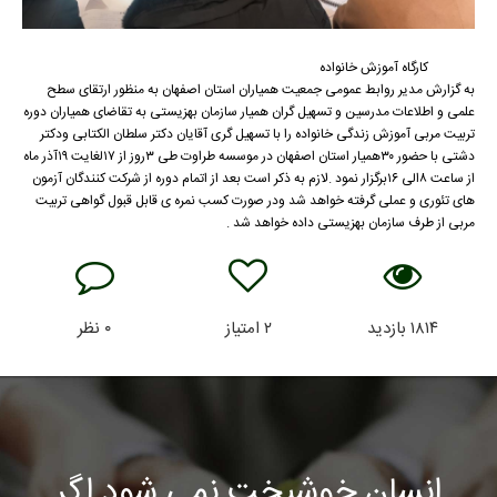
کارگاه آموزش خانواده
به گزارش مدیر روابط عمومی جمعیت همیاران استان اصفهان به منظور ارتقای سطح
علمی و اطلاعات مدرسین و تسهیل گران همیار سازمان بهزیستی به تقاضای همیاران دوره
تربیت مربی آموزش زندگی خانواده را با تسهیل گری آقایان دکتر سلطان الکتابی ودکتر
دشتی با حضور ۳۰همیار استان اصفهان در موسسه طراوت طی ۳روز از ۱۷لغایت ۱۹آذر ماه
از ساعت ۸الی ۱۶برگزار نمود .لازم به ذکر است بعد از اتمام دوره از شرکت کنندگان آزمون
های تئوری و عملی گرفته خواهد شد ودر صورت کسب نمره ی قابل قبول گواهی تربیت
مربی از طرف سازمان بهزیستی داده خواهد شد .
۱۸۱۴
بازدید
۲
امتیاز
۰
نظر
انسان خوشبخت نمی شود اگر