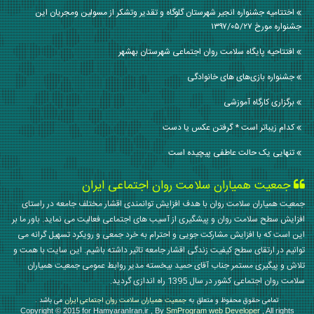
اختتامیه جشنواره انجیر شهرستان گلوگاه و تقدیر وتشکر از مسولین ومجریان این
جشنواره مورخ ۱۳۹۷/۰۵/۲۷
افتتاحیه پایگاه سلامت روان اجتماعی شهرستان بهشهر
جشنواره بازی‌های های خانوادگی
برگزاری کارگاه آموزشی
كدام زيباتر است * گرفتن عكس يا دست
تنهایی یک حالت عاطفی پیچیده است
جمعیت همیاران سلامت روان اجتماعی ایران
جمعیت همیاران سلامت روان با هدف افزایش توانمندی اقشار مختلف جامعه در راستای
افزایش سطح سلامت روان و پیشگیری از آسیب های اجتماعی فعالیت می نماید. باور ما بر
این است که با افزایش مشارکت جویی و احترام به خرد جمعی و رویکرد تسهیل گرانه می
توانیم در ارتقای سطح کیفیت زندگی اقشار جامعه تاثیر داشته باشیم. این سایت با همت و
تلاش و پیگیری مستمر جناب آقای حمید بیخسته مدیر روابط عمومی جمعیت همیاران
سلامت روان اجتماعی کشور در سال 1395 راه اندازی گردید.
تمامی حقوق محفوظ و متعلق به
جمعیت همیاران سلامت روان اجتماعی ایران
می باشد .
Copyright © 2015 for HamyaranIran.ir , By
SmProgram web Developer
, All rights