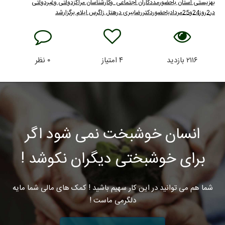
بهزیستی استان باحضورمددکاران اجتماعی وکارشناسان مراکزدولتی وغیردولتی
در2روز24و25مردادباحضوردکتررضاببری درهتل زاگرس ایلام برگزارشد
۲۱۱۶
بازدید
۴
امتیاز
۰
نظر
انسان خوشبخت نمی شود اگر
برای خوشبختی دیگران نکوشد !
شما هم می توانید در این کار سهیم باشید ! کمک های مالی شما مایه
دلگرمی ماست !