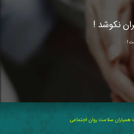
ن نکوشد !
ت !
میاران سلامت روان اجتماعی