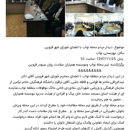
موضوع: دیدار مردم محله نواب با اعضای شورای شهر قزوین
مکان: بهزیستی نواب
زمان: 1397/11/25؛ ساعت: 10
برگزارکننده: تیم محله نواب وموسسه همیاران سلامت روان مینودر قزوین
&&&&&&&&&
در این دیدار مردم منطقه نواب ،ا اعضای محترم شورای شهر قزوین آقای دکتر
عبدالرزاقی،خانم ها قوامی و قافله باشی ،آقای نراقیاز دانشگاه فرهنگیان ،خانم ترکمن از
سازمان فرهنگی و ورزشی شهرداری ،ملاوردی خانی مالک موقوفات منطقه نواب،نماینده
ای از هیئت امنای مسجد محمد خان بیک و افرادی از هیئت مدیره موسسه همیاران
....حضور به هم رسانیدند.
مردم محله نواب از طریق تیم محله مطالبات خود را مطرح کردند.در این محله ورزش
بانوان ،تغییراتی در فضای سبز محله و...و....مطرح شد واز مقامات دست اندر کار
درخواست شد تا کمک های لازم بدای تدوام کار ها انجام شود.افراد محله درخواست
کمک برای ایجاد تعاونی وکمک برای اشتغال بانوان را داشتند.
همچنین گزارش کاملی از کارهای انجام شده طرح اجتماع محور ارائه گردید.