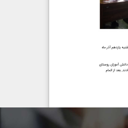
به یازدهم آذر ماه
 این همایش جمعیتی بالغ بر 450 نفر اعم از زنان, مردان و دانش آموزان روستای
, بعد از اتمام