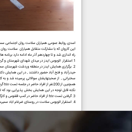
اسدی روابط عمومی همیاران سلامت روان اجتماعی سمیرم
این کاروان که با مشارکت متقابل همیاران سلامت روان 
راه اندازی شد و تا چهاردهم آذر ماه ادامه دارد برنامه
1.استقرار اتوبوس ایدز در میدان شهدای شهرستان و گرفتن 300تست hiv ,و پخش بروشور مربوطه در یازدهم آذر ماه
حیدرآباد و فتح آباد حضور داشتند , در این همایش دکت
سخنرانی , از صحبتهایشان سوالاتی پرسیده شد و به کامل
همچنین از 200نفر از افراد حاضر در جلسه تست hiv گرفته شد.
نکته قابل توجه در این همایش بخش پذیرایی بود که لقمه های نان و س
3. گرفتن تست hiv از افراد حاضر در کمپ ققنوس و کارگاه ایدز در سیزدهم آذرماه
4. استقرار اتوبوس سلامت در روستای ضرغام اباد سمیرم و گرفتن تست hivاز روستاییان در چهاردهم آذرماه