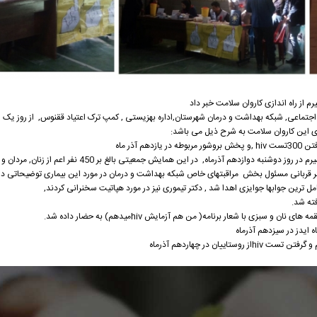
 از راه اندازی کاروان سلامت خبر داد
اجتماعی, شبکه بهداشت و درمان شهرستان,اداره بهزیستی , کمپ ترک اعتیاد ققنوس, از روز یک شن
 های این کاروان سلامت به شرح ذیل می باشد:
2. برگزاری همایش ایدز در منطقه وردشت شهرستان سمیرم در روز دوشنبه دوازدهم آذرماه, در
ر قربانی مسئول بخش مراقبتهای خاص شبکه بهداشت و درمان در مورد این بیماری توضیحاتی دادند
 ترین جوابها جوایزی اهدا شد , دکتر تیموری نیز در مورد هپاتیت سخنرانی کردند,
بزی با شعار برنامه( من هم آزمایش hivمیدهم) به حضار داده شد.